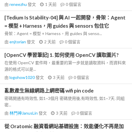
由
reneezhu
發文
1 天前
0
個留言
[Tedium Is Stability-04] 與 AI 一起開發，骨架：Agent
= 模型 + Harness，用 guides 與 sensors 包住它
骨架：Agent = 模型 + Harness，用 guides 與 senso...
由
enjtorian
發文
2 天前
0
個留言
[OpenCV 學習筆記] 1. 如何使用 OpenCV 讀取圖片?
在使用 OpenCV 套件時，最重要的第一步就是讀取資料，而資料來
源的格式可以是...
由
logohow1020
發文
3 天前
0
個留言
亂數產生無線網路上網密碼 wifi pin code
密碼開通有時效性, 如1~3個月 密碼使用後,有時效性, 如1~7天. 同組
密...
由
林門神JanusLin
發文
3 天前
0
個留言
從 Oratomic 融資看網站基礎設施：效能優化不再是加