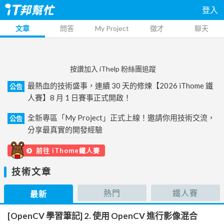
登入
文章
問答
My Project
徵才
聊天
按讚加入 iThelp 粉絲團追蹤
最熱血的技術盛事，連續 30 天的修煉【2026 iThome 鐵
公告
人賽】8 月 1 日賽事正式開啟！
全新專區「My Project」正式上線！邀請你用技術交流，
公告
分享最真實的開發經驗
前往 iThome鐵人賽
技術文章
熱門
鐵人賽
最新
[OpenCV 學習筆記] 2. 使用 OpenCV 進行影像混合