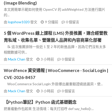
(Image Blending)
本文將簡單示範如何使用 OpenCV 的 addWeighted 方法進行圖片
的...
由
logohow1020
發文
9 分鐘前
0
個留言
5 個 WordPress 線上課程 (LMS) 外掛推薦，適合經營教
育私域、收集名單、營運個人品牌和內容商業化部署
📝 這次推薦排除一些近 1 至 2 年的新進品牌，因為它們沒有太多
相關數據可供...
由
Mack Chan
發文
3 小時前
0
個留言
Wordfence 資安通報 | WooCommerce - Social Login |
CVE-2026-8457
WooCommerce Social Login 外掛爆出嚴重驗證繞過漏洞，使...
由
Mack Chan
發文
3 小時前
0
個留言
【Python筆記】Python 函式基礎觀念
把重複動作包起來 生活情境：每天打招呼 def say_hello():...