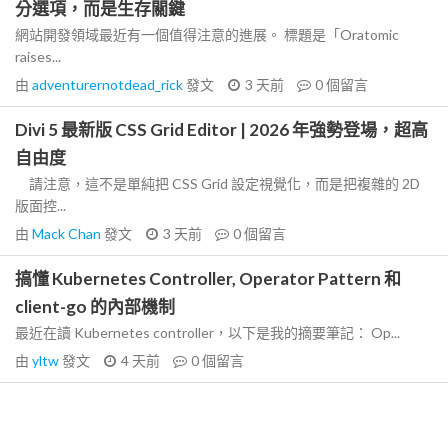
分選項，而是生存關鍵
網站開發領域最近有一個值得注意的進展。 標題是「Oratomic
raises...
由
adventurernotdead_rick
發文
3 天前
0
個留言
Divi 5 最新版 CSS Grid Editor | 2026 年強勢登場，超高
自由度
請注意，這不是單純把 CSS Grid 設定視覺化，而是把複雜的 2D
版面控...
由
Mack Chan
發文
3 天前
0
個留言
搞懂 Kubernetes Controller, Operator Pattern 和
client-go 的內部機制
最近在讀 Kubernetes controller，以下是我的摘要筆記： Op...
由
yltw
發文
4 天前
0
個留言