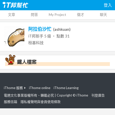
登入
文章
問答
My Project
徵才
聊天
阿拉伯沙忙
(
ashkuan
)
iT邦新手
5
級 ‧ 點數
31
桓基科技
鐵人檔案
iThome 服務
iThome online
iThome Learning
電週文化事業版權所有、轉載必究 | Copyright © iThome
刊登廣告
服務信箱
隱私權聲明與會員使用條款