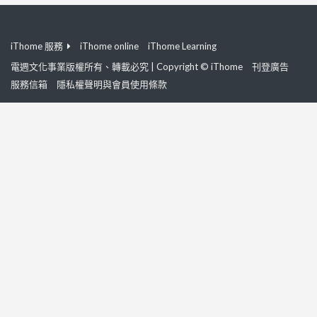
iThome 服務
iThome online
iThome Learning
電週文化事業版權所有、轉載必究 | Copyright © iThome
刊登廣告
服務信箱
隱私權聲明與會員使用條款