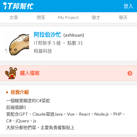
登入
文章
問答
My Project
徵才
聊天
阿拉伯沙忙
(
ashkuan
)
iT邦新手
5
級 ‧ 點數
31
桓基科技
鐵人檔案
自我介紹
一個糊里糊塗的C#菜蛇
前端值歸0
曾配合GPT、Claude寫過Java、Vue、React、Node.js、PHP、
C#、jQuery、js
大部分都他們寫，主要負責複製貼上