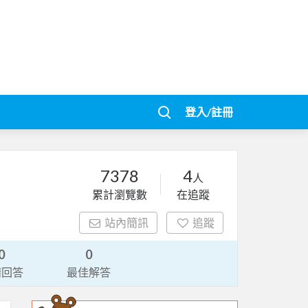
登入/註冊
7378
4
人
累計瀏覽數
在追蹤
站內簡訊
追蹤
0
0
請回答
最佳解答