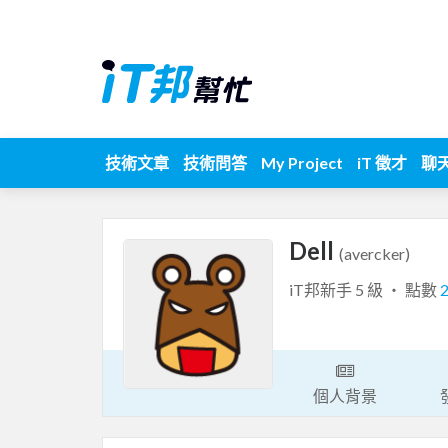
技術文章
技術問答
My Project
iT 徵才
聊
Dell
(avercker)
iT邦新手 5 級 ‧ 點數
個人背景