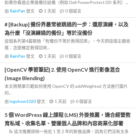
如果你看過企業級備份設備（例如 Dell PowerProtect DD 系列）...
由
RainPan
發文
1 天前
0
個留言
# [Backup] 備份界最常被跳過的一步：還原演練，以及
為什麼「沒演練過的備份」等於沒備份
這個系列第4篇聊過「有備份不等於救得回來」，今天把這個主題收
尾：怎麼確定救得回來...
由
RainPan
發文
1 天前
0
個留言
[OpenCV 學習筆記] 2. 使用 OpenCV 進行影像混合
(Image Blending)
本文將簡單示範如何使用 OpenCV 的 addWeighted 方法進行圖片
的...
由
logohow1020
發文
1 天前
0
個留言
5 個 WordPress 線上課程 (LMS) 外掛推薦，適合經營教
育私域、收集名單、營運個人品牌和內容商業化部署
📝 這次推薦排除一些近 1 至 2 年的新進品牌，因為它們沒有太多