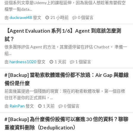
這個系列文章是Udemy上的課程延伸，因為我個人想趁著育嬰假空
檔學一點data...
由
duckravel48
發文
21 小時前
0
個留言
【Agent Evaluation 系列 1/6】Agent 到底該怎麼測
試？
很多團隊評估 Agent 的方法，其實還停留在評估 Chatbot。 準備一
組...
由
hardness1020
發文
1 天前
1
個留言
# [Backup] 當勒索軟體連備份都不放過：Air Gap 與離線
備份是什麼
前面幾篇提過一個殘酷的現實：現在的勒索軟體攻擊，第一個目標
往往不是你的正式資料，...
由
RainPan
發文
1 天前
0
個留言
# [Backup] 為什麼備份設備可以塞進 30 倍的資料？聊聊
重複資料刪除（Deduplication）