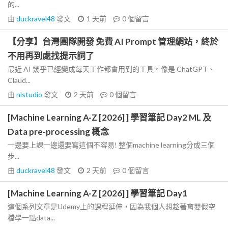
的...
由
duckravel48
發文
1 天前
0
個留言
【分享】台灣團隊開發 免費 AI Prompt 管理網站，終於
不用再到處找提示詞了
最近 AI 幾乎已經變成每天工作都會用到的工具。像是 ChatGPT、
Claud...
由
nlstudio
發文
2 天前
0
個留言
[Machine Learning A-Z [2026] ] 學習筆記 Day2 ML 及
Data pre-processing 概念
一邊要上課一邊還要寫這個不容易! 整個machine learning分成三個
步...
由
duckravel48
發文
2 天前
0
個留言
[Machine Learning A-Z [2026] ] 學習筆記 Day1
這個系列文章是Udemy上的課程延伸，因為我個人想趁著育嬰假空
檔學一點data...