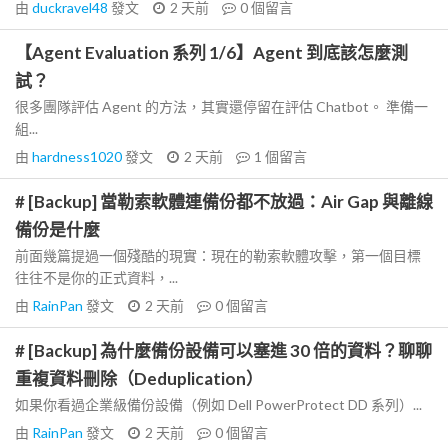
由
duckravel48
發文
2 天前
0
個留言
【Agent Evaluation 系列 1/6】Agent 到底該怎麼測
試？
很多團隊評估 Agent 的方法，其實還停留在評估 Chatbot。 準備一
組...
由
hardness1020
發文
2 天前
1
個留言
# [Backup] 當勒索軟體連備份都不放過：Air Gap 與離線
備份是什麼
前面幾篇提過一個殘酷的現實：現在的勒索軟體攻擊，第一個目標
往往不是你的正式資料，...
由
RainPan
發文
2 天前
0
個留言
# [Backup] 為什麼備份設備可以塞進 30 倍的資料？聊聊
重複資料刪除（Deduplication）
如果你看過企業級備份設備（例如 Dell PowerProtect DD 系列）...
由
RainPan
發文
2 天前
0
個留言