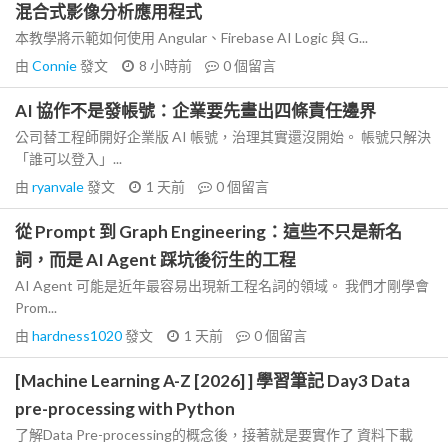
混合式影像分析應用程式
本教學將示範如何使用 Angular、Firebase AI Logic 與 G...
由
Connie
發文
8 小時前
0
個留言
AI 協作不是發帳號：企業要先畫出四條責任邊界
公司替工程師開好企業版 AI 帳號，治理其實還沒開始。 帳號只解決
「誰可以登入」...
由
ryanvale
發文
1 天前
0
個留言
從 Prompt 到 Graph Engineering：這些不只是新名
詞，而是 AI Agent 踩坑後衍生的工程
AI Agent 可能是近年最容易出現新工程名詞的領域。 我們才剛學會
Prom...
由
hardness1020
發文
1 天前
0
個留言
[Machine Learning A-Z [2026] ] 學習筆記 Day3 Data
pre-processing with Python
了解Data Pre-processing的概念後，接著就是要實作了 資料下載