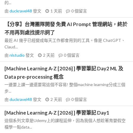
的...
由
duckravel48
發文
1 天前
0
個留言
【分享】台灣團隊開發 免費 AI Prompt 管理網站，終於
不用再到處找提示詞了
最近 AI 幾乎已經變成每天工作都會用到的工具。像是 ChatGPT、
Claud...
由
nlstudio
發文
2 天前
0
個留言
[Machine Learning A-Z [2026] ] 學習筆記 Day2 ML 及
Data pre-processing 概念
一邊要上課一邊還要寫這個不容易! 整個machine learning分成三個
步...
由
duckravel48
發文
2 天前
0
個留言
[Machine Learning A-Z [2026] ] 學習筆記 Day1
這個系列文章是Udemy上的課程延伸，因為我個人想趁著育嬰假空
檔學一點data...