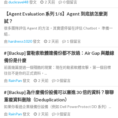
由
duckravel48
發文
2 天前
0
個留言
【Agent Evaluation 系列 1/6】Agent 到底該怎麼測
試？
很多團隊評估 Agent 的方法，其實還停留在評估 Chatbot。 準備一
組...
由
hardness1020
發文
2 天前
1
個留言
# [Backup] 當勒索軟體連備份都不放過：Air Gap 與離線
備份是什麼
前面幾篇提過一個殘酷的現實：現在的勒索軟體攻擊，第一個目標
往往不是你的正式資料，...
由
RainPan
發文
2 天前
0
個留言
# [Backup] 為什麼備份設備可以塞進 30 倍的資料？聊聊
重複資料刪除（Deduplication）
如果你看過企業級備份設備（例如 Dell PowerProtect DD 系列）...
由
RainPan
發文
2 天前
0
個留言