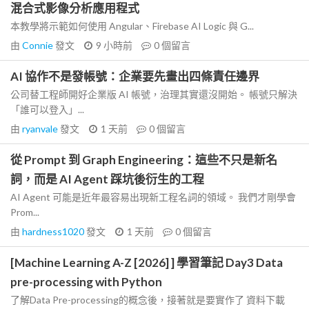
混合式影像分析應用程式
本教學將示範如何使用 Angular、Firebase AI Logic 與 G...
由
Connie
發文
9 小時前
0
個留言
AI 協作不是發帳號：企業要先畫出四條責任邊界
公司替工程師開好企業版 AI 帳號，治理其實還沒開始。 帳號只解決
「誰可以登入」...
由
ryanvale
發文
1 天前
0
個留言
從 Prompt 到 Graph Engineering：這些不只是新名
詞，而是 AI Agent 踩坑後衍生的工程
AI Agent 可能是近年最容易出現新工程名詞的領域。 我們才剛學會
Prom...
由
hardness1020
發文
1 天前
0
個留言
[Machine Learning A-Z [2026] ] 學習筆記 Day3 Data
pre-processing with Python
了解Data Pre-processing的概念後，接著就是要實作了 資料下載