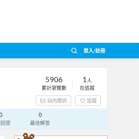
登入/註冊
5906
1
人
累計瀏覽數
在追蹤
站內簡訊
追蹤
0
0
請回答
最佳解答