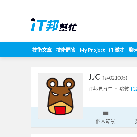
技術文章
技術問答
My Project
iT 徵才
聊
JJC
(jay021005)
iT邦見習生 ‧ 點數
13
個人背景