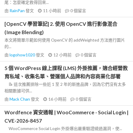
尾：怎麼確定救得回來...
由
RainPan
發文
11 小時前
0
個留言
[OpenCV 學習筆記] 2. 使用 OpenCV 進行影像混合
(Image Blending)
本文將簡單示範如何使用 OpenCV 的 addWeighted 方法進行圖片
的...
由
logohow1020
發文
12 小時前
0
個留言
5 個 WordPress 線上課程 (LMS) 外掛推薦，適合經營教
育私域、收集名單、營運個人品牌和內容商業化部署
📝 這次推薦排除一些近 1 至 2 年的新進品牌，因為它們沒有太多
相關數據可供...
由
Mack Chan
發文
16 小時前
0
個留言
Wordfence 資安通報 | WooCommerce - Social Login |
CVE-2026-8457
WooCommerce Social Login 外掛爆出嚴重驗證繞過漏洞，使...