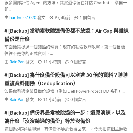
很多團隊評估 Agent 的方法，其實還停留在評估 Chatbot。 準備一
組...
由
hardness1020
發文
9 小時前
1
個留言
# [Backup] 當勒索軟體連備份都不放過：Air Gap 與離線
備份是什麼
前面幾篇提過一個殘酷的現實：現在的勒索軟體攻擊，第一個目標
往往不是你的正式資料，...
由
RainPan
發文
11 小時前
0
個留言
# [Backup] 為什麼備份設備可以塞進 30 倍的資料？聊聊
重複資料刪除（Deduplication）
如果你看過企業級備份設備（例如 Dell PowerProtect DD 系列）...
由
RainPan
發文
11 小時前
0
個留言
# [Backup] 備份界最常被跳過的一步：還原演練，以及
為什麼「沒演練過的備份」等於沒備份
這個系列第4篇聊過「有備份不等於救得回來」，今天把這個主題收