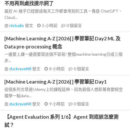
不用再到處找提示詞了
最近 AI 幾乎已經變成每天工作都會用到的工具。像是 ChatGPT、
Claud...
由
nlstudio
發文
5 小時前
0
個留言
[Machine Learning A-Z [2026] ] 學習筆記 Day2 ML 及
Data pre-processing 概念
一邊要上課一邊還要寫這個不容易! 整個machine learning分成三個
步...
由
duckravel48
發文
8 小時前
0
個留言
[Machine Learning A-Z [2026] ] 學習筆記 Day1
這個系列文章是Udemy上的課程延伸，因為我個人想趁著育嬰假空
檔學一點data...
由
duckravel48
發文
9 小時前
0
個留言
【Agent Evaluation 系列 1/6】Agent 到底該怎麼測
試？