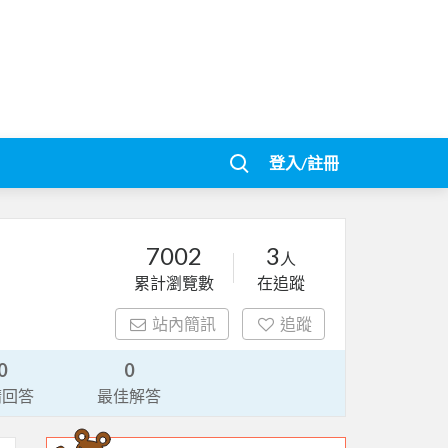
登入/註冊
7002
3
人
累計瀏覽數
在追蹤
站內簡訊
追蹤
0
0
請回答
最佳解答