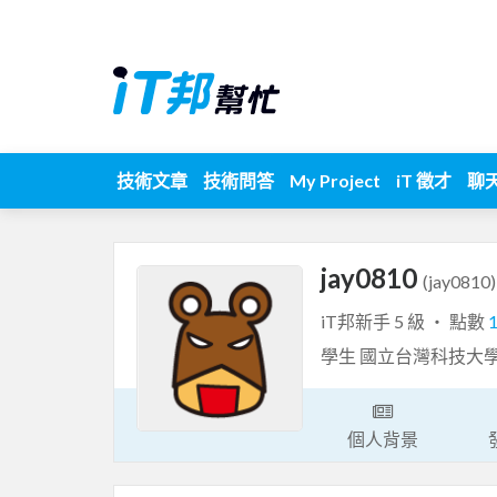
技術文章
技術問答
My Project
iT 徵才
聊
jay0810
(jay0810)
iT邦新手 5 級 ‧ 點數
學生 國立台灣科技大
個人背景