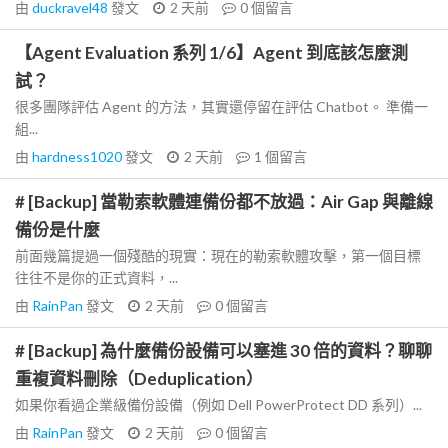
由
duckravel48
發文
2 天前
0
個留言
【Agent Evaluation 系列 1/6】Agent 到底該怎麼測
試？
很多團隊評估 Agent 的方法，其實還停留在評估 Chatbot。 準備一
組...
由
hardness1020
發文
2 天前
1
個留言
# [Backup] 當勒索軟體連備份都不放過：Air Gap 與離線
備份是什麼
前面幾篇提過一個殘酷的現實：現在的勒索軟體攻擊，第一個目標
往往不是你的正式資料，...
由
RainPan
發文
2 天前
0
個留言
# [Backup] 為什麼備份設備可以塞進 30 倍的資料？聊聊
重複資料刪除（Deduplication）
如果你看過企業級備份設備（例如 Dell PowerProtect DD 系列）...
由
RainPan
發文
2 天前
0
個留言