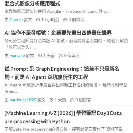
混合式影像分析應用程式
本教學將示範如何使用 Angular、Firebase AI Logic 與 G...
由
Connie
發文
14 小時前
0
個留言
AI 協作不是發帳號：企業要先畫出四條責任邊界
公司替工程師開好企業版 AI 帳號，治理其實還沒開始。 帳號只解決
「誰可以登入」...
由
ryanvale
發文
1 天前
0
個留言
從 Prompt 到 Graph Engineering：這些不只是新名
詞，而是 AI Agent 踩坑後衍生的工程
AI Agent 可能是近年最容易出現新工程名詞的領域。 我們才剛學會
Prom...
由
hardness1020
發文
1 天前
0
個留言
[Machine Learning A-Z [2026] ] 學習筆記 Day3 Data
pre-processing with Python
了解Data Pre-processing的概念後，接著就是要實作了 資料下載