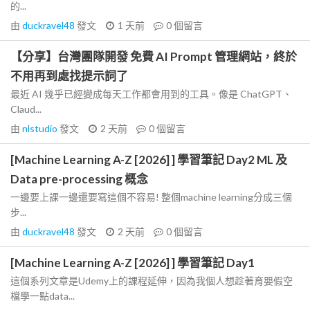
的...
由
duckravel48
發文
1 天前
0
個留言
【分享】台灣團隊開發 免費 AI Prompt 管理網站，終於
不用再到處找提示詞了
最近 AI 幾乎已經變成每天工作都會用到的工具。像是 ChatGPT、
Claud...
由
nlstudio
發文
2 天前
0
個留言
[Machine Learning A-Z [2026] ] 學習筆記 Day2 ML 及
Data pre-processing 概念
一邊要上課一邊還要寫這個不容易! 整個machine learning分成三個
步...
由
duckravel48
發文
2 天前
0
個留言
[Machine Learning A-Z [2026] ] 學習筆記 Day1
這個系列文章是Udemy上的課程延伸，因為我個人想趁著育嬰假空
檔學一點data...