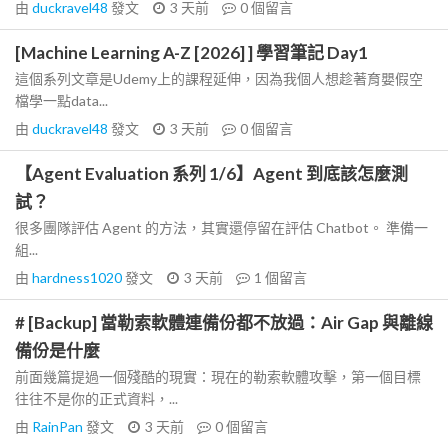
由
duckravel48
發文
3 天前
0
個留言
[Machine Learning A-Z [2026] ] 學習筆記 Day1
這個系列文章是Udemy上的課程延伸，因為我個人想趁著育嬰假空
檔學一點data...
由
duckravel48
發文
3 天前
0
個留言
【Agent Evaluation 系列 1/6】Agent 到底該怎麼測
試？
很多團隊評估 Agent 的方法，其實還停留在評估 Chatbot。 準備一
組...
由
hardness1020
發文
3 天前
1
個留言
# [Backup] 當勒索軟體連備份都不放過：Air Gap 與離線
備份是什麼
前面幾篇提過一個殘酷的現實：現在的勒索軟體攻擊，第一個目標
往往不是你的正式資料，...
由
RainPan
發文
3 天前
0
個留言