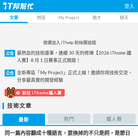
登入
文章
問答
My Project
徵才
聊天
按讚加入 iThelp 粉絲團追蹤
最熱血的技術盛事，連續 30 天的修煉【2026 iThome 鐵
公告
人賽】8 月 1 日賽事正式開啟！
全新專區「My Project」正式上線！邀請你用技術交流，
公告
分享最真實的開發經驗
前往 iThome鐵人賽
技術文章
熱門
鐵人賽
最新
同一篇內容翻成十種語言，要換掉的不只是詞，是節日