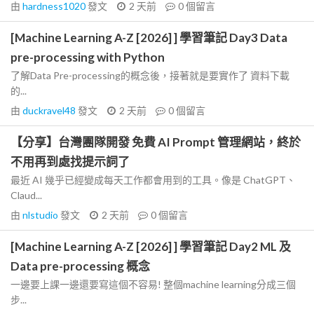
由
hardness1020
發文
2 天前
0
個留言
[Machine Learning A-Z [2026] ] 學習筆記 Day3 Data
pre-processing with Python
了解Data Pre-processing的概念後，接著就是要實作了 資料下載
的...
由
duckravel48
發文
2 天前
0
個留言
【分享】台灣團隊開發 免費 AI Prompt 管理網站，終於
不用再到處找提示詞了
最近 AI 幾乎已經變成每天工作都會用到的工具。像是 ChatGPT、
Claud...
由
nlstudio
發文
2 天前
0
個留言
[Machine Learning A-Z [2026] ] 學習筆記 Day2 ML 及
Data pre-processing 概念
一邊要上課一邊還要寫這個不容易! 整個machine learning分成三個
步...