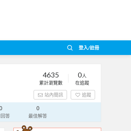
登入/註冊
4635
0
人
累計瀏覽數
在追蹤
站內簡訊
追蹤
0
0
請回答
最佳解答