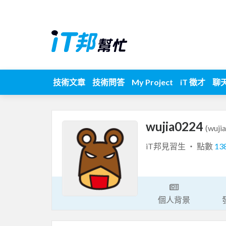
技術文章
技術問答
My Project
iT 徵才
聊
wujia0224
(wuji
iT邦見習生 ‧ 點數
13
個人背景