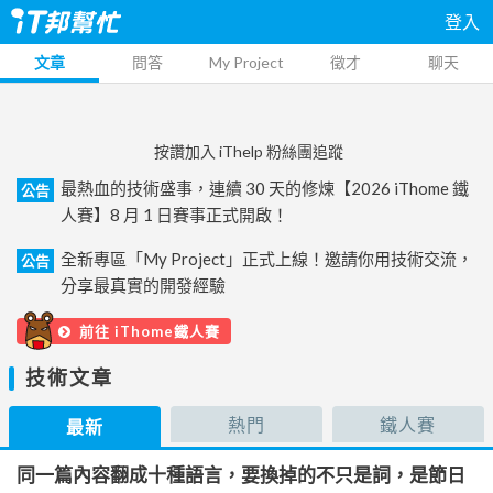
登入
文章
問答
My Project
徵才
聊天
按讚加入 iThelp 粉絲團追蹤
最熱血的技術盛事，連續 30 天的修煉【2026 iThome 鐵
公告
人賽】8 月 1 日賽事正式開啟！
全新專區「My Project」正式上線！邀請你用技術交流，
公告
分享最真實的開發經驗
前往 iThome鐵人賽
技術文章
熱門
鐵人賽
最新
同一篇內容翻成十種語言，要換掉的不只是詞，是節日