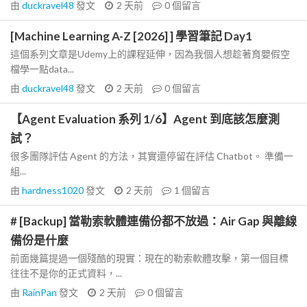
由
duckravel48
發文
2 天前
0
個留言
[Machine Learning A-Z [2026] ] 學習筆記 Day1
這個系列文章是Udemy上的課程延伸，因為我個人想趁著育嬰假空
檔學一點data...
由
duckravel48
發文
2 天前
0
個留言
【Agent Evaluation 系列 1/6】Agent 到底該怎麼測
試？
很多團隊評估 Agent 的方法，其實還停留在評估 Chatbot。 準備一
組...
由
hardness1020
發文
2 天前
1
個留言
# [Backup] 當勒索軟體連備份都不放過：Air Gap 與離線
備份是什麼
前面幾篇提過一個殘酷的現實：現在的勒索軟體攻擊，第一個目標
往往不是你的正式資料，...
由
RainPan
發文
2 天前
0
個留言