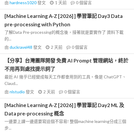
由
hardness1020
發文
1 天前
0
個留言
[Machine Learning A-Z [2026] ] 學習筆記 Day3 Data
pre-processing with Python
了解Data Pre-processing的概念後，接著就是要實作了 資料下載
的...
由
duckravel48
發文
2 天前
0
個留言
【分享】台灣團隊開發 免費 AI Prompt 管理網站，終於
不用再到處找提示詞了
最近 AI 幾乎已經變成每天工作都會用到的工具。像是 ChatGPT、
Claud...
由
nlstudio
發文
2 天前
0
個留言
[Machine Learning A-Z [2026] ] 學習筆記 Day2 ML 及
Data pre-processing 概念
一邊要上課一邊還要寫這個不容易! 整個machine learning分成三個
步...