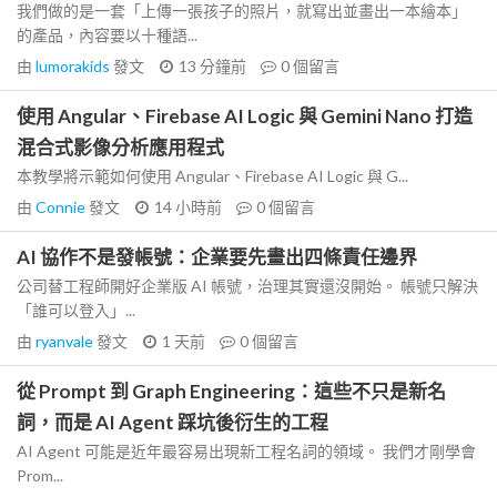
我們做的是一套「上傳一張孩子的照片，就寫出並畫出一本繪本」
的產品，內容要以十種語...
由
lumorakids
發文
13 分鐘前
0
個留言
使用 Angular、Firebase AI Logic 與 Gemini Nano 打造
混合式影像分析應用程式
本教學將示範如何使用 Angular、Firebase AI Logic 與 G...
由
Connie
發文
14 小時前
0
個留言
AI 協作不是發帳號：企業要先畫出四條責任邊界
公司替工程師開好企業版 AI 帳號，治理其實還沒開始。 帳號只解決
「誰可以登入」...
由
ryanvale
發文
1 天前
0
個留言
從 Prompt 到 Graph Engineering：這些不只是新名
詞，而是 AI Agent 踩坑後衍生的工程
AI Agent 可能是近年最容易出現新工程名詞的領域。 我們才剛學會
Prom...