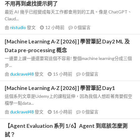
不用再到處找提示詞了
最近 AI 幾乎已經變成每天工作都會用到的工具。像是 ChatGPT、
Claud...
由
nlstudio
發文
12 小時前
0
個留言
[Machine Learning A-Z [2026] ] 學習筆記 Day2 ML 及
Data pre-processing 概念
一邊要上課一邊還要寫這個不容易! 整個machine learning分成三個
步...
由
duckravel48
發文
15 小時前
0
個留言
[Machine Learning A-Z [2026] ] 學習筆記 Day1
這個系列文章是Udemy上的課程延伸，因為我個人想趁著育嬰假空
檔學一點data...
由
duckravel48
發文
16 小時前
0
個留言
【Agent Evaluation 系列 1/6】Agent 到底該怎麼測
試？