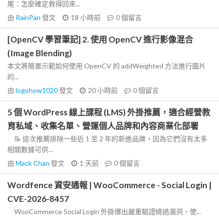
尾：怎麼確定救得回來...
由
RainPan
發文
18 小時前
0
個留言
[OpenCV 學習筆記] 2. 使用 OpenCV 進行影像混合
(Image Blending)
本文將簡單示範如何使用 OpenCV 的 addWeighted 方法進行圖片
的...
由
logohow1020
發文
20 小時前
0
個留言
5 個 WordPress 線上課程 (LMS) 外掛推薦，適合經營教
育私域、收集名單、營運個人品牌和內容商業化部署
📝 這次推薦排除一些近 1 至 2 年的新進品牌，因為它們沒有太多
相關數據可供...
由
Mack Chan
發文
1 天前
0
個留言
Wordfence 資安通報 | WooCommerce - Social Login |
CVE-2026-8457
WooCommerce Social Login 外掛爆出嚴重驗證繞過漏洞，使...