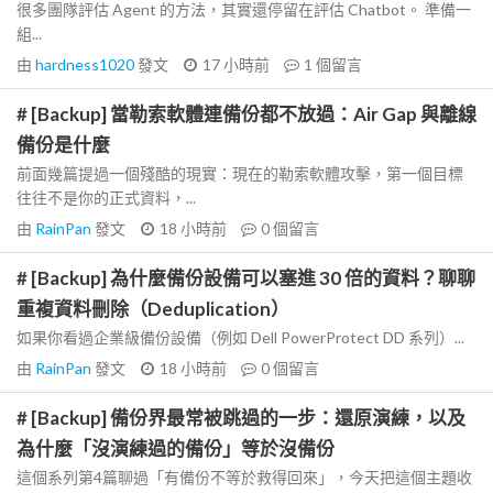
很多團隊評估 Agent 的方法，其實還停留在評估 Chatbot。 準備一
組...
由
hardness1020
發文
17 小時前
1
個留言
# [Backup] 當勒索軟體連備份都不放過：Air Gap 與離線
備份是什麼
前面幾篇提過一個殘酷的現實：現在的勒索軟體攻擊，第一個目標
往往不是你的正式資料，...
由
RainPan
發文
18 小時前
0
個留言
# [Backup] 為什麼備份設備可以塞進 30 倍的資料？聊聊
重複資料刪除（Deduplication）
如果你看過企業級備份設備（例如 Dell PowerProtect DD 系列）...
由
RainPan
發文
18 小時前
0
個留言
# [Backup] 備份界最常被跳過的一步：還原演練，以及
為什麼「沒演練過的備份」等於沒備份
這個系列第4篇聊過「有備份不等於救得回來」，今天把這個主題收