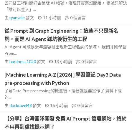
公司替工程師開好企業版 AI 帳號，治理其實還沒開始。 帳號只解決
「誰可以登入」...
由
ryanvale
發文
11 小時前
0
個留言
從 Prompt 到 Graph Engineering：這些不只是新名
詞，而是 AI Agent 踩坑後衍生的工程
AI Agent 可能是近年最容易出現新工程名詞的領域。 我們才剛學會
Prom...
由
hardness1020
發文
13 小時前
0
個留言
[Machine Learning A-Z [2026] ] 學習筆記 Day3 Data
pre-processing with Python
了解Data Pre-processing的概念後，接著就是要實作了 資料下載
的...
由
duckravel48
發文
16 小時前
0
個留言
【分享】台灣團隊開發 免費 AI Prompt 管理網站，終於
不用再到處找提示詞了