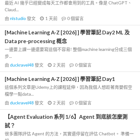
最近 AI 幾乎已經變成每天工作都會用到的工具。像是 ChatGPT、
Claud...
由
nlstudio
發文
1 天前
0
個留言
[Machine Learning A-Z [2026] ] 學習筆記 Day2 ML 及
Data pre-processing 概念
一邊要上課一邊還要寫這個不容易! 整個machine learning分成三個
步...
由
duckravel48
發文
2 天前
0
個留言
[Machine Learning A-Z [2026] ] 學習筆記 Day1
這個系列文章是Udemy上的課程延伸，因為我個人想趁著育嬰假空
檔學一點data...
由
duckravel48
發文
2 天前
0
個留言
【Agent Evaluation 系列 1/6】Agent 到底該怎麼測
試？
很多團隊評估 Agent 的方法，其實還停留在評估 Chatbot。 準備一