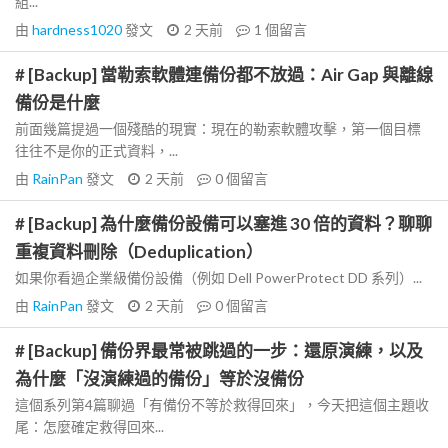
組...
由
hardness1020
發文
2 天前
1
個留言
# [Backup] 當勒索軟體連備份都不放過：Air Gap 與離線
備份是什麼
前面幾篇提過一個殘酷的現實：現在的勒索軟體攻擊，第一個目標
往往不是你的正式資料，...
由
RainPan
發文
2 天前
0
個留言
# [Backup] 為什麼備份設備可以塞進 30 倍的資料？聊聊
重複資料刪除（Deduplication）
如果你看過企業級備份設備（例如 Dell PowerProtect DD 系列）...
由
RainPan
發文
2 天前
0
個留言
# [Backup] 備份界最常被跳過的一步：還原演練，以及
為什麼「沒演練過的備份」等於沒備份
這個系列第4篇聊過「有備份不等於救得回來」，今天把這個主題收
尾：怎麼確定救得回來...