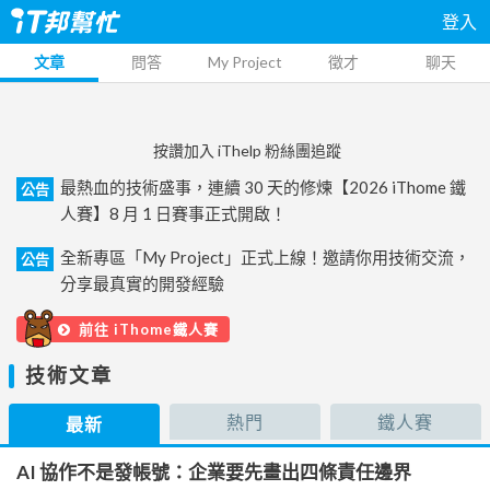
登入
文章
問答
My Project
徵才
聊天
按讚加入 iThelp 粉絲團追蹤
最熱血的技術盛事，連續 30 天的修煉【2026 iThome 鐵
公告
人賽】8 月 1 日賽事正式開啟！
全新專區「My Project」正式上線！邀請你用技術交流，
公告
分享最真實的開發經驗
前往 iThome鐵人賽
技術文章
熱門
鐵人賽
最新
AI 協作不是發帳號：企業要先畫出四條責任邊界