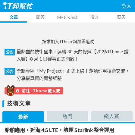
登入
文章
問答
My Project
徵才
聊天
按讚加入 iThelp 粉絲團追蹤
最熱血的技術盛事，連續 30 天的修煉【2026 iThome 鐵
公告
人賽】8 月 1 日賽事正式開啟！
全新專區「My Project」正式上線！邀請你用技術交流，
公告
分享最真實的開發經驗
前往 iThome鐵人賽
技術文章
熱門
鐵人賽
最新
船舶應用，近海 4G LTE，航運 Starlink 整合運用