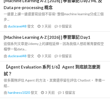
[Machine Learning A-Z [2026] ] 學習筆記 Day2 ML 及
Data pre-processing 概念
一邊要上課一邊還要寫這個不容易! 整個machine learning分成三個
步...
由
duckravel48
發文
3 天前
0
個留言
[Machine Learning A-Z [2026] ] 學習筆記 Day1
這個系列文章是Udemy上的課程延伸，因為我個人想趁著育嬰假空
檔學一點data...
由
duckravel48
發文
3 天前
0
個留言
【Agent Evaluation 系列 1/6】Agent 到底該怎麼測
試？
很多團隊評估 Agent 的方法，其實還停留在評估 Chatbot。 準備一
組...
由
hardness1020
發文
3 天前
1
個留言