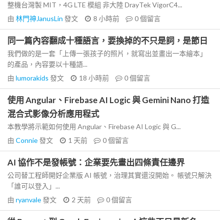
整機台灣製 MIT，4G LTE 模組 非大陸 DrayTek VigorC4...
由
林門神JanusLin
發文
8 小時前
0
個留言
同一篇內容翻成十種語言，要換掉的不只是詞，是節日
我們做的是一套「上傳一張孩子的照片，就寫出並畫出一本繪本」
的產品，內容要以十種語...
由
lumorakids
發文
18 小時前
0
個留言
使用 Angular、Firebase AI Logic 與 Gemini Nano 打造
混合式影像分析應用程式
本教學將示範如何使用 Angular、Firebase AI Logic 與 G...
由
Connie
發文
1 天前
0
個留言
AI 協作不是發帳號：企業要先畫出四條責任邊界
公司替工程師開好企業版 AI 帳號，治理其實還沒開始。 帳號只解決
「誰可以登入」...
由
ryanvale
發文
2 天前
0
個留言