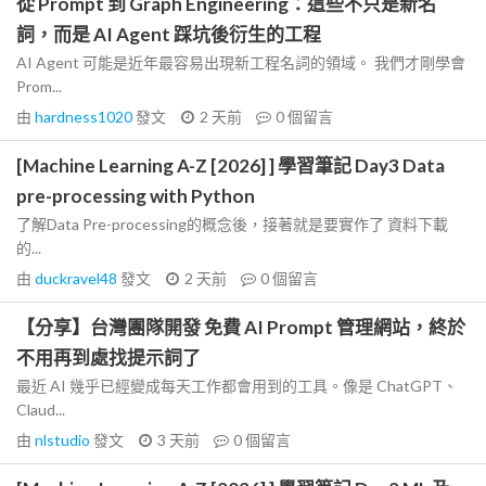
從 Prompt 到 Graph Engineering：這些不只是新名
詞，而是 AI Agent 踩坑後衍生的工程
AI Agent 可能是近年最容易出現新工程名詞的領域。 我們才剛學會
Prom...
由
hardness1020
發文
2 天前
0
個留言
[Machine Learning A-Z [2026] ] 學習筆記 Day3 Data
pre-processing with Python
了解Data Pre-processing的概念後，接著就是要實作了 資料下載
的...
由
duckravel48
發文
2 天前
0
個留言
【分享】台灣團隊開發 免費 AI Prompt 管理網站，終於
不用再到處找提示詞了
最近 AI 幾乎已經變成每天工作都會用到的工具。像是 ChatGPT、
Claud...
由
nlstudio
發文
3 天前
0
個留言