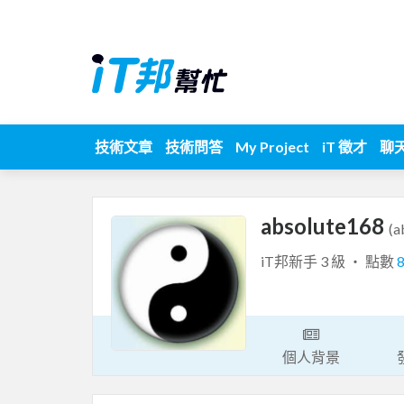
技術文章
技術問答
My Project
iT 徵才
聊
absolute168
(a
iT邦新手 3 級 ‧ 點數
個人背景