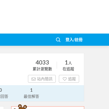
登入/註冊
4033
1
人
累計瀏覽數
在追蹤
站內簡訊
追蹤
0
1
請回答
最佳解答