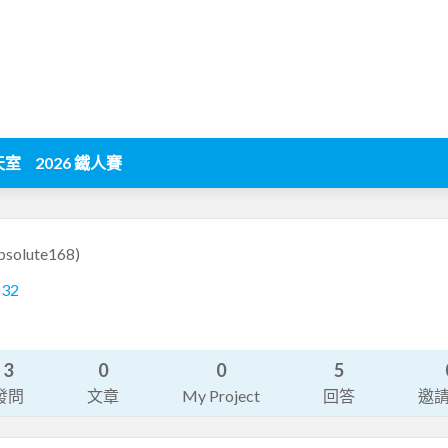
天室
2026 鐵人賽
bsolute168)
832
3
0
0
5
發問
文章
My Project
回答
邀