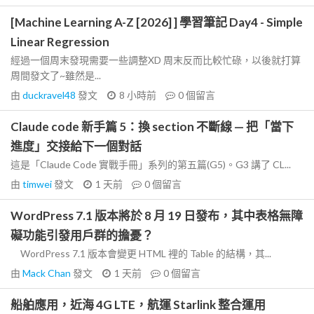
[Machine Learning A-Z [2026] ] 學習筆記 Day4 - Simple
Linear Regression
經過一個周末發現需要一些調整XD 周末反而比較忙碌，以後就打算
周間發文了~雖然是...
由
duckravel48
發文
8 小時前
0
個留言
Claude code 新手篇 5：換 section 不斷線 — 把「當下
進度」交接給下一個對話
這是「Claude Code 實戰手冊」系列的第五篇(G5)。G3 講了 CL...
由
timwei
發文
1 天前
0
個留言
WordPress 7.1 版本將於 8 月 19 日發布，其中表格無障
礙功能引發用戶群的擔憂？
WordPress 7.1 版本會變更 HTML 裡的 Table 的結構，其...
由
Mack Chan
發文
1 天前
0
個留言
船舶應用，近海 4G LTE，航運 Starlink 整合運用