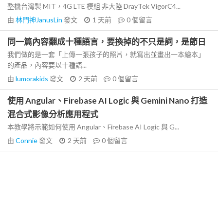
整機台灣製 MIT，4G LTE 模組 非大陸 DrayTek VigorC4...
由
林門神JanusLin
發文
1 天前
0
個留言
同一篇內容翻成十種語言，要換掉的不只是詞，是節日
我們做的是一套「上傳一張孩子的照片，就寫出並畫出一本繪本」
的產品，內容要以十種語...
由
lumorakids
發文
2 天前
0
個留言
使用 Angular、Firebase AI Logic 與 Gemini Nano 打造
混合式影像分析應用程式
本教學將示範如何使用 Angular、Firebase AI Logic 與 G...
由
Connie
發文
2 天前
0
個留言