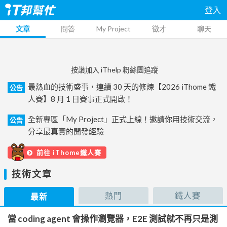
登入
文章
問答
My Project
徵才
聊天
按讚加入 iThelp 粉絲團追蹤
最熱血的技術盛事，連續 30 天的修煉【2026 iThome 鐵
公告
人賽】8 月 1 日賽事正式開啟！
全新專區「My Project」正式上線！邀請你用技術交流，
公告
分享最真實的開發經驗
前往 iThome鐵人賽
技術文章
熱門
鐵人賽
最新
當 coding agent 會操作瀏覽器，E2E 測試就不再只是測