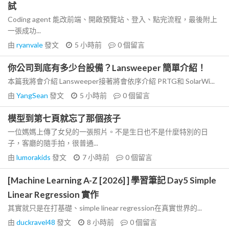
試
Coding agent 能改前端、開啟預覽站、登入、點完流程，最後附上
一張成功...
由
ryanvale
發文
5 小時前
0
個留言
你公司到底有多少台設備？Lansweeper 簡單介紹！
本篇我將會介紹 Lansweeper接著將會依序介紹 PRTG和 SolarWi...
由
YangSean
發文
5 小時前
0
個留言
模型到第七頁就忘了那個孩子
一位媽媽上傳了女兒的一張照片。不是生日也不是什麼特別的日
子，客廳的隨手拍，很普通...
由
lumorakids
發文
7 小時前
0
個留言
[Machine Learning A-Z [2026] ] 學習筆記 Day5 Simple
Linear Regression 實作
其實就只是在打基礎、simple linear regression在真實世界的...
由
duckravel48
發文
8 小時前
0
個留言