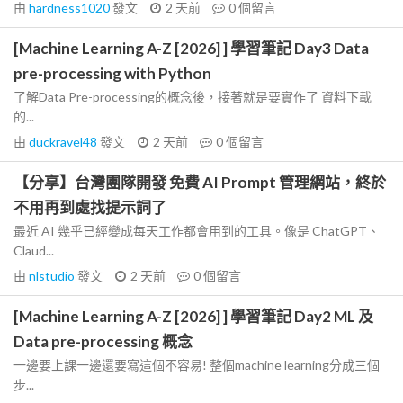
由
hardness1020
發文
2 天前
0
個留言
[Machine Learning A-Z [2026] ] 學習筆記 Day3 Data
pre-processing with Python
了解Data Pre-processing的概念後，接著就是要實作了 資料下載
的...
由
duckravel48
發文
2 天前
0
個留言
【分享】台灣團隊開發 免費 AI Prompt 管理網站，終於
不用再到處找提示詞了
最近 AI 幾乎已經變成每天工作都會用到的工具。像是 ChatGPT、
Claud...
由
nlstudio
發文
2 天前
0
個留言
[Machine Learning A-Z [2026] ] 學習筆記 Day2 ML 及
Data pre-processing 概念
一邊要上課一邊還要寫這個不容易! 整個machine learning分成三個
步...