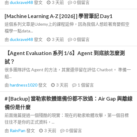
由
duckravel48
發文
3 天前
0
個留言
[Machine Learning A-Z [2026] ] 學習筆記 Day1
這個系列文章是Udemy上的課程延伸，因為我個人想趁著育嬰假空
檔學一點data...
由
duckravel48
發文
3 天前
0
個留言
【Agent Evaluation 系列 1/6】Agent 到底該怎麼測
試？
很多團隊評估 Agent 的方法，其實還停留在評估 Chatbot。 準備一
組...
由
hardness1020
發文
3 天前
1
個留言
# [Backup] 當勒索軟體連備份都不放過：Air Gap 與離線
備份是什麼
前面幾篇提過一個殘酷的現實：現在的勒索軟體攻擊，第一個目標
往往不是你的正式資料，...
由
RainPan
發文
3 天前
0
個留言