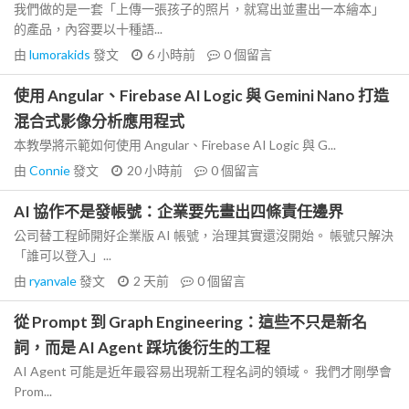
我們做的是一套「上傳一張孩子的照片，就寫出並畫出一本繪本」
的產品，內容要以十種語...
由
lumorakids
發文
6 小時前
0
個留言
使用 Angular、Firebase AI Logic 與 Gemini Nano 打造
混合式影像分析應用程式
本教學將示範如何使用 Angular、Firebase AI Logic 與 G...
由
Connie
發文
20 小時前
0
個留言
AI 協作不是發帳號：企業要先畫出四條責任邊界
公司替工程師開好企業版 AI 帳號，治理其實還沒開始。 帳號只解決
「誰可以登入」...
由
ryanvale
發文
2 天前
0
個留言
從 Prompt 到 Graph Engineering：這些不只是新名
詞，而是 AI Agent 踩坑後衍生的工程
AI Agent 可能是近年最容易出現新工程名詞的領域。 我們才剛學會
Prom...