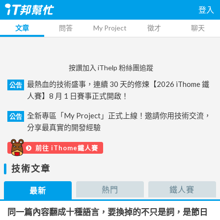
登入
文章
問答
My Project
徵才
聊天
按讚加入 iThelp 粉絲團追蹤
最熱血的技術盛事，連續 30 天的修煉【2026 iThome 鐵
公告
人賽】8 月 1 日賽事正式開啟！
全新專區「My Project」正式上線！邀請你用技術交流，
公告
分享最真實的開發經驗
前往 iThome鐵人賽
技術文章
熱門
鐵人賽
最新
同一篇內容翻成十種語言，要換掉的不只是詞，是節日