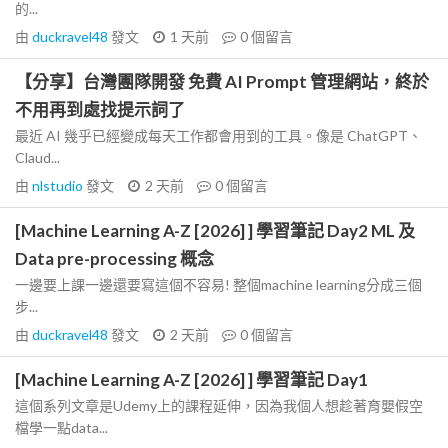
的...
由
duckravel48
發文
1 天前
0
個留言
【分享】台灣團隊開發 免費 AI Prompt 管理網站，終於
不用再到處找提示詞了
最近 AI 幾乎已經變成每天工作都會用到的工具。像是 ChatGPT、
Claud...
由
nlstudio
發文
2 天前
0
個留言
[Machine Learning A-Z [2026] ] 學習筆記 Day2 ML 及
Data pre-processing 概念
一邊要上課一邊還要寫這個不容易! 整個machine learning分成三個
步...
由
duckravel48
發文
2 天前
0
個留言
[Machine Learning A-Z [2026] ] 學習筆記 Day1
這個系列文章是Udemy上的課程延伸，因為我個人想趁著育嬰假空
檔學一點data...