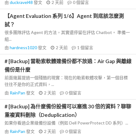
由
duckravel48
發文
2 天前
0
個留言
【Agent Evaluation 系列 1/6】Agent 到底該怎麼測
試？
很多團隊評估 Agent 的方法，其實還停留在評估 Chatbot。 準備一
組...
由
hardness1020
發文
2 天前
1
個留言
# [Backup] 當勒索軟體連備份都不放過：Air Gap 與離線
備份是什麼
前面幾篇提過一個殘酷的現實：現在的勒索軟體攻擊，第一個目標
往往不是你的正式資料，...
由
RainPan
發文
2 天前
0
個留言
# [Backup] 為什麼備份設備可以塞進 30 倍的資料？聊聊
重複資料刪除（Deduplication）
如果你看過企業級備份設備（例如 Dell PowerProtect DD 系列）...
由
RainPan
發文
2 天前
0
個留言