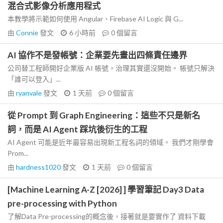
混合式影像分析應用程式
本教學將示範如何使用 Angular、Firebase AI Logic 與 G...
由
Connie
發文
6 小時前
0
個留言
AI 協作不是發帳號：企業要先畫出四條責任邊界
公司替工程師開好企業版 AI 帳號，治理其實還沒開始。 帳號只解決
「誰可以登入」...
由
ryanvale
發文
1 天前
0
個留言
從 Prompt 到 Graph Engineering：這些不只是新名
詞，而是 AI Agent 踩坑後衍生的工程
AI Agent 可能是近年最容易出現新工程名詞的領域。 我們才剛學會
Prom...
由
hardness1020
發文
1 天前
0
個留言
[Machine Learning A-Z [2026] ] 學習筆記 Day3 Data
pre-processing with Python
了解Data Pre-processing的概念後，接著就是要實作了 資料下載