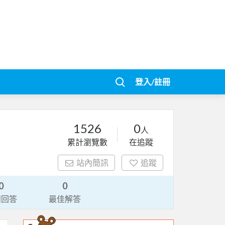
登入/註冊
1526
0
人
累計瀏覽數
在追蹤
站內簡訊
追蹤
0
0
請回答
最佳解答