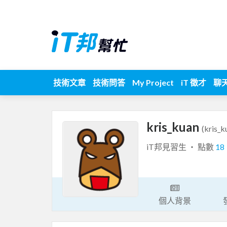
技術文章
技術問答
My Project
iT 徵才
聊
kris_kuan
(kris_k
iT邦見習生 ‧ 點數
18
個人背景