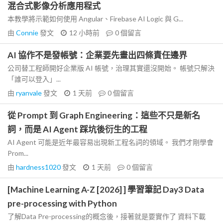
混合式影像分析應用程式
本教學將示範如何使用 Angular、Firebase AI Logic 與 G...
由
Connie
發文
12 小時前
0
個留言
AI 協作不是發帳號：企業要先畫出四條責任邊界
公司替工程師開好企業版 AI 帳號，治理其實還沒開始。 帳號只解決
「誰可以登入」...
由
ryanvale
發文
1 天前
0
個留言
從 Prompt 到 Graph Engineering：這些不只是新名
詞，而是 AI Agent 踩坑後衍生的工程
AI Agent 可能是近年最容易出現新工程名詞的領域。 我們才剛學會
Prom...
由
hardness1020
發文
1 天前
0
個留言
[Machine Learning A-Z [2026] ] 學習筆記 Day3 Data
pre-processing with Python
了解Data Pre-processing的概念後，接著就是要實作了 資料下載