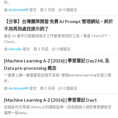
的...
由
duckravel48
發文
1 天前
0
個留言
【分享】台灣團隊開發 免費 AI Prompt 管理網站，終於
不用再到處找提示詞了
最近 AI 幾乎已經變成每天工作都會用到的工具。像是 ChatGPT、
Claud...
由
nlstudio
發文
2 天前
0
個留言
[Machine Learning A-Z [2026] ] 學習筆記 Day2 ML 及
Data pre-processing 概念
一邊要上課一邊還要寫這個不容易! 整個machine learning分成三個
步...
由
duckravel48
發文
2 天前
0
個留言
[Machine Learning A-Z [2026] ] 學習筆記 Day1
這個系列文章是Udemy上的課程延伸，因為我個人想趁著育嬰假空
檔學一點data...