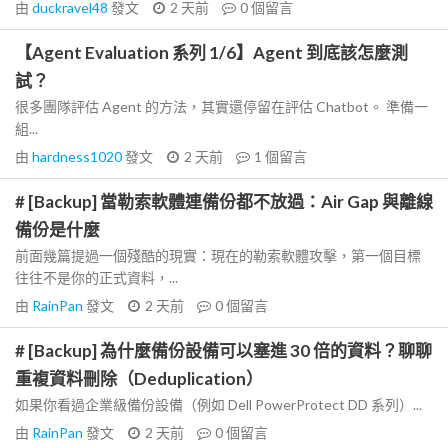
由
duckravel48
發文
2 天前
0
個留言
【Agent Evaluation 系列 1/6】Agent 到底該怎麼測
試？
很多團隊評估 Agent 的方法，其實還停留在評估 Chatbot。 準備一
組...
由
hardness1020
發文
2 天前
1
個留言
# [Backup] 當勒索軟體連備份都不放過：Air Gap 與離線
備份是什麼
前面幾篇提過一個殘酷的現實：現在的勒索軟體攻擊，第一個目標
往往不是你的正式資料，...
由
RainPan
發文
2 天前
0
個留言
# [Backup] 為什麼備份設備可以塞進 30 倍的資料？聊聊
重複資料刪除（Deduplication）
如果你看過企業級備份設備（例如 Dell PowerProtect DD 系列）...
由
RainPan
發文
2 天前
0
個留言