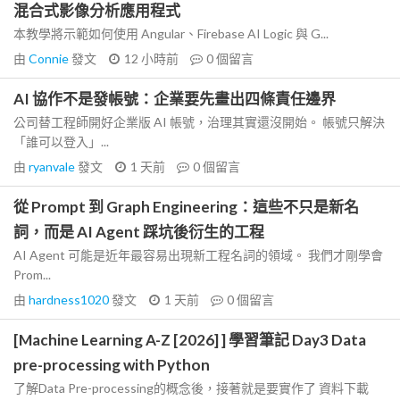
混合式影像分析應用程式
本教學將示範如何使用 Angular、Firebase AI Logic 與 G...
由
Connie
發文
12 小時前
0
個留言
AI 協作不是發帳號：企業要先畫出四條責任邊界
公司替工程師開好企業版 AI 帳號，治理其實還沒開始。 帳號只解決
「誰可以登入」...
由
ryanvale
發文
1 天前
0
個留言
從 Prompt 到 Graph Engineering：這些不只是新名
詞，而是 AI Agent 踩坑後衍生的工程
AI Agent 可能是近年最容易出現新工程名詞的領域。 我們才剛學會
Prom...
由
hardness1020
發文
1 天前
0
個留言
[Machine Learning A-Z [2026] ] 學習筆記 Day3 Data
pre-processing with Python
了解Data Pre-processing的概念後，接著就是要實作了 資料下載