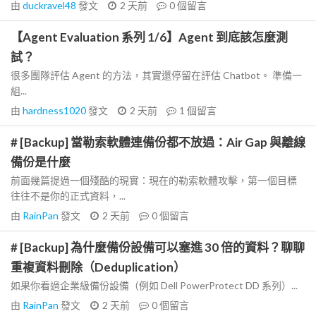
由
duckravel48
發文
2 天前
0
個留言
【Agent Evaluation 系列 1/6】Agent 到底該怎麼測
試？
很多團隊評估 Agent 的方法，其實還停留在評估 Chatbot。 準備一
組...
由
hardness1020
發文
2 天前
1
個留言
# [Backup] 當勒索軟體連備份都不放過：Air Gap 與離線
備份是什麼
前面幾篇提過一個殘酷的現實：現在的勒索軟體攻擊，第一個目標
往往不是你的正式資料，...
由
RainPan
發文
2 天前
0
個留言
# [Backup] 為什麼備份設備可以塞進 30 倍的資料？聊聊
重複資料刪除（Deduplication）
如果你看過企業級備份設備（例如 Dell PowerProtect DD 系列）...
由
RainPan
發文
2 天前
0
個留言