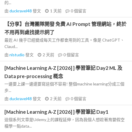
的...
由
duckravel48
發文
1 天前
0
個留言
【分享】台灣團隊開發 免費 AI Prompt 管理網站，終於
不用再到處找提示詞了
最近 AI 幾乎已經變成每天工作都會用到的工具。像是 ChatGPT、
Claud...
由
nlstudio
發文
2 天前
0
個留言
[Machine Learning A-Z [2026] ] 學習筆記 Day2 ML 及
Data pre-processing 概念
一邊要上課一邊還要寫這個不容易! 整個machine learning分成三個
步...
由
duckravel48
發文
2 天前
0
個留言
[Machine Learning A-Z [2026] ] 學習筆記 Day1
這個系列文章是Udemy上的課程延伸，因為我個人想趁著育嬰假空
檔學一點data...