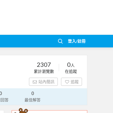
登入/註冊
2307
0
人
累計瀏覽數
在追蹤
站內簡訊
追蹤
0
0
請回答
最佳解答