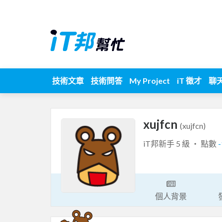
技術文章
技術問答
My Project
iT 徵才
聊
xujfcn
(xujfcn)
iT邦新手 5 級 ‧ 點數
個人背景