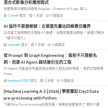
混合式影像分析應用程式
本教學將示範如何使用 Angular、Firebase AI Logic 與 G...
由
Connie
發文
1 天前
0
個留言
AI 協作不是發帳號：企業要先畫出四條責任邊界
公司替工程師開好企業版 AI 帳號，治理其實還沒開始。 帳號只解決
「誰可以登入」...
由
ryanvale
發文
2 天前
0
個留言
從 Prompt 到 Graph Engineering：這些不只是新名
詞，而是 AI Agent 踩坑後衍生的工程
AI Agent 可能是近年最容易出現新工程名詞的領域。 我們才剛學會
Prom...
由
hardness1020
發文
2 天前
0
個留言
[Machine Learning A-Z [2026] ] 學習筆記 Day3 Data
pre-processing with Python
了解Data Pre-processing的概念後，接著就是要實作了 資料下載