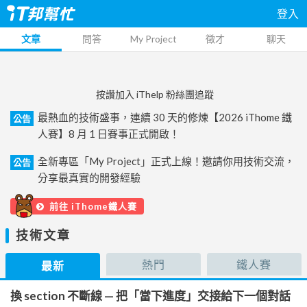
登入
文章
問答
My Project
徵才
聊天
按讚加入 iThelp 粉絲團追蹤
最熱血的技術盛事，連續 30 天的修煉【2026 iThome 鐵
公告
人賽】8 月 1 日賽事正式開啟！
全新專區「My Project」正式上線！邀請你用技術交流，
公告
分享最真實的開發經驗
前往 iThome鐵人賽
技術文章
熱門
鐵人賽
最新
換 section 不斷線 — 把「當下進度」交接給下一個對話