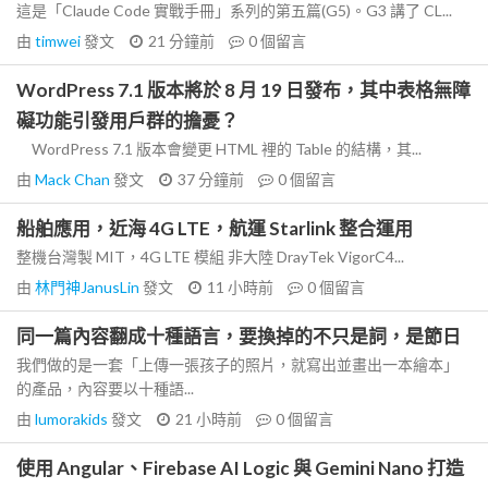
這是「Claude Code 實戰手冊」系列的第五篇(G5)。G3 講了 CL...
由
timwei
發文
21 分鐘前
0
個留言
WordPress 7.1 版本將於 8 月 19 日發布，其中表格無障
礙功能引發用戶群的擔憂？
WordPress 7.1 版本會變更 HTML 裡的 Table 的結構，其...
由
Mack Chan
發文
37 分鐘前
0
個留言
船舶應用，近海 4G LTE，航運 Starlink 整合運用
整機台灣製 MIT，4G LTE 模組 非大陸 DrayTek VigorC4...
由
林門神JanusLin
發文
11 小時前
0
個留言
同一篇內容翻成十種語言，要換掉的不只是詞，是節日
我們做的是一套「上傳一張孩子的照片，就寫出並畫出一本繪本」
的產品，內容要以十種語...
由
lumorakids
發文
21 小時前
0
個留言
使用 Angular、Firebase AI Logic 與 Gemini Nano 打造