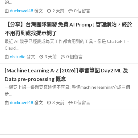
的...
由
duckravel48
發文
2 天前
0
個留言
【分享】台灣團隊開發 免費 AI Prompt 管理網站，終於
不用再到處找提示詞了
最近 AI 幾乎已經變成每天工作都會用到的工具。像是 ChatGPT、
Claud...
由
nlstudio
發文
3 天前
0
個留言
[Machine Learning A-Z [2026] ] 學習筆記 Day2 ML 及
Data pre-processing 概念
一邊要上課一邊還要寫這個不容易! 整個machine learning分成三個
步...
由
duckravel48
發文
3 天前
0
個留言