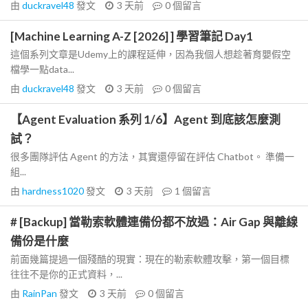
由
duckravel48
發文
3 天前
0
個留言
[Machine Learning A-Z [2026] ] 學習筆記 Day1
這個系列文章是Udemy上的課程延伸，因為我個人想趁著育嬰假空
檔學一點data...
由
duckravel48
發文
3 天前
0
個留言
【Agent Evaluation 系列 1/6】Agent 到底該怎麼測
試？
很多團隊評估 Agent 的方法，其實還停留在評估 Chatbot。 準備一
組...
由
hardness1020
發文
3 天前
1
個留言
# [Backup] 當勒索軟體連備份都不放過：Air Gap 與離線
備份是什麼
前面幾篇提過一個殘酷的現實：現在的勒索軟體攻擊，第一個目標
往往不是你的正式資料，...
由
RainPan
發文
3 天前
0
個留言