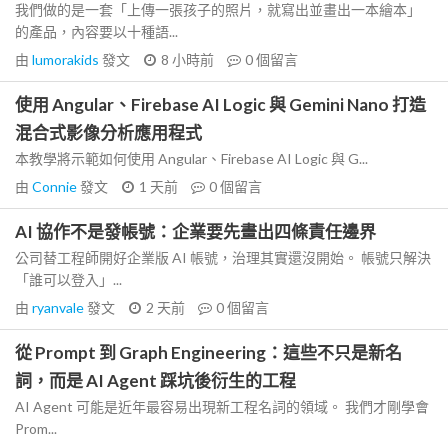
我們做的是一套「上傳一張孩子的照片，就寫出並畫出一本繪本」
的產品，內容要以十種語...
由
lumorakids
發文
8 小時前
0
個留言
使用 Angular、Firebase AI Logic 與 Gemini Nano 打造
混合式影像分析應用程式
本教學將示範如何使用 Angular、Firebase AI Logic 與 G...
由
Connie
發文
1 天前
0
個留言
AI 協作不是發帳號：企業要先畫出四條責任邊界
公司替工程師開好企業版 AI 帳號，治理其實還沒開始。 帳號只解決
「誰可以登入」...
由
ryanvale
發文
2 天前
0
個留言
從 Prompt 到 Graph Engineering：這些不只是新名
詞，而是 AI Agent 踩坑後衍生的工程
AI Agent 可能是近年最容易出現新工程名詞的領域。 我們才剛學會
Prom...