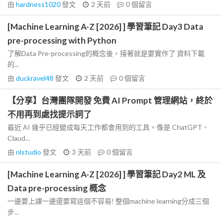
由
hardness1020
發文
2 天前
0
個留言
[Machine Learning A-Z [2026] ] 學習筆記 Day3 Data
pre-processing with Python
了解Data Pre-processing的概念後，接著就是要實作了 資料下載
的...
由
duckravel48
發文
2 天前
0
個留言
【分享】台灣團隊開發 免費 AI Prompt 管理網站，終於
不用再到處找提示詞了
最近 AI 幾乎已經變成每天工作都會用到的工具。像是 ChatGPT、
Claud...
由
nlstudio
發文
3 天前
0
個留言
[Machine Learning A-Z [2026] ] 學習筆記 Day2 ML 及
Data pre-processing 概念
一邊要上課一邊還要寫這個不容易! 整個machine learning分成三個
步...