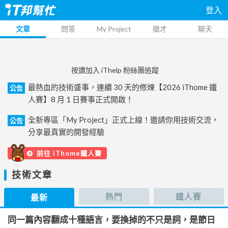
登入
文章
問答
My Project
徵才
聊天
按讚加入 iThelp 粉絲團追蹤
最熱血的技術盛事，連續 30 天的修煉【2026 iThome 鐵
公告
人賽】8 月 1 日賽事正式開啟！
全新專區「My Project」正式上線！邀請你用技術交流，
公告
分享最真實的開發經驗
前往 iThome鐵人賽
技術文章
熱門
鐵人賽
最新
同一篇內容翻成十種語言，要換掉的不只是詞，是節日