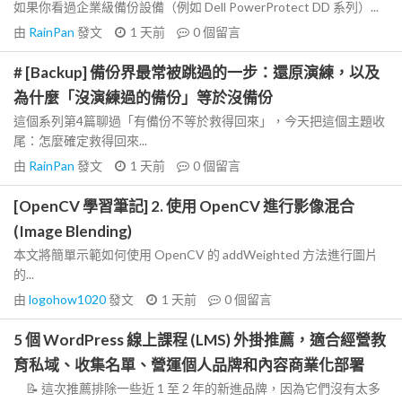
如果你看過企業級備份設備（例如 Dell PowerProtect DD 系列）...
由
RainPan
發文
1 天前
0
個留言
# [Backup] 備份界最常被跳過的一步：還原演練，以及
為什麼「沒演練過的備份」等於沒備份
這個系列第4篇聊過「有備份不等於救得回來」，今天把這個主題收
尾：怎麼確定救得回來...
由
RainPan
發文
1 天前
0
個留言
[OpenCV 學習筆記] 2. 使用 OpenCV 進行影像混合
(Image Blending)
本文將簡單示範如何使用 OpenCV 的 addWeighted 方法進行圖片
的...
由
logohow1020
發文
1 天前
0
個留言
5 個 WordPress 線上課程 (LMS) 外掛推薦，適合經營教
育私域、收集名單、營運個人品牌和內容商業化部署
📝 這次推薦排除一些近 1 至 2 年的新進品牌，因為它們沒有太多