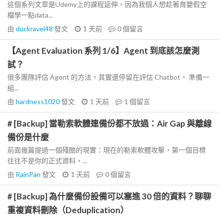
這個系列文章是Udemy上的課程延伸，因為我個人想趁著育嬰假空
檔學一點data...
由
duckravel48
發文
1 天前
0
個留言
【Agent Evaluation 系列 1/6】Agent 到底該怎麼測
試？
很多團隊評估 Agent 的方法，其實還停留在評估 Chatbot。 準備一
組...
由
hardness1020
發文
1 天前
1
個留言
# [Backup] 當勒索軟體連備份都不放過：Air Gap 與離線
備份是什麼
前面幾篇提過一個殘酷的現實：現在的勒索軟體攻擊，第一個目標
往往不是你的正式資料，...
由
RainPan
發文
1 天前
0
個留言
# [Backup] 為什麼備份設備可以塞進 30 倍的資料？聊聊
重複資料刪除（Deduplication）