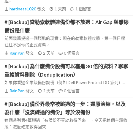
組...
由
hardness1020
發文
1 天前
1
個留言
# [Backup] 當勒索軟體連備份都不放過：Air Gap 與離線
備份是什麼
前面幾篇提過一個殘酷的現實：現在的勒索軟體攻擊，第一個目標
往往不是你的正式資料，...
由
RainPan
發文
2 天前
0
個留言
# [Backup] 為什麼備份設備可以塞進 30 倍的資料？聊聊
重複資料刪除（Deduplication）
如果你看過企業級備份設備（例如 Dell PowerProtect DD 系列）...
由
RainPan
發文
2 天前
0
個留言
# [Backup] 備份界最常被跳過的一步：還原演練，以及
為什麼「沒演練過的備份」等於沒備份
這個系列第4篇聊過「有備份不等於救得回來」，今天把這個主題收
尾：怎麼確定救得回來...