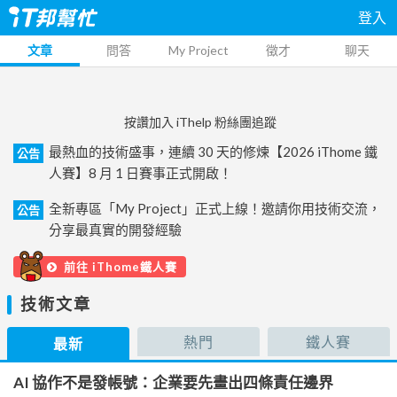
登入
文章
問答
My Project
徵才
聊天
按讚加入 iThelp 粉絲團追蹤
最熱血的技術盛事，連續 30 天的修煉【2026 iThome 鐵
公告
人賽】8 月 1 日賽事正式開啟！
全新專區「My Project」正式上線！邀請你用技術交流，
公告
分享最真實的開發經驗
前往 iThome鐵人賽
技術文章
熱門
鐵人賽
最新
AI 協作不是發帳號：企業要先畫出四條責任邊界