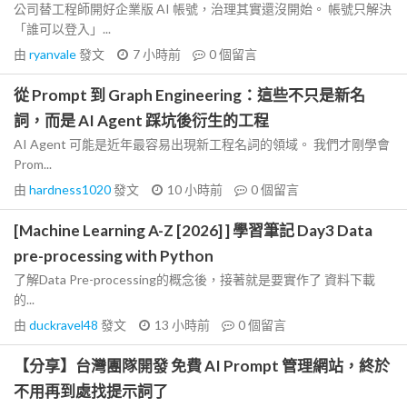
公司替工程師開好企業版 AI 帳號，治理其實還沒開始。 帳號只解決
「誰可以登入」...
由
ryanvale
發文
7 小時前
0
個留言
從 Prompt 到 Graph Engineering：這些不只是新名
詞，而是 AI Agent 踩坑後衍生的工程
AI Agent 可能是近年最容易出現新工程名詞的領域。 我們才剛學會
Prom...
由
hardness1020
發文
10 小時前
0
個留言
[Machine Learning A-Z [2026] ] 學習筆記 Day3 Data
pre-processing with Python
了解Data Pre-processing的概念後，接著就是要實作了 資料下載
的...
由
duckravel48
發文
13 小時前
0
個留言
【分享】台灣團隊開發 免費 AI Prompt 管理網站，終於
不用再到處找提示詞了