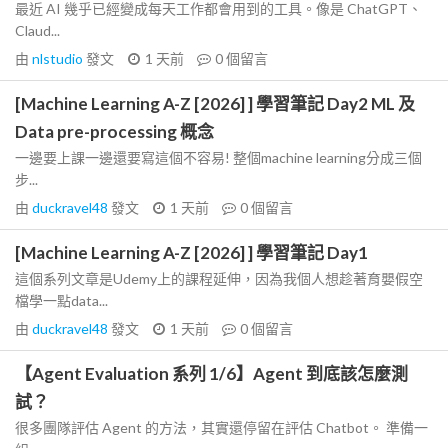
最近 AI 幾乎已經變成每天工作都會用到的工具。像是 ChatGPT、
Claud...
由
nlstudio
發文
1 天前
0
個留言
[Machine Learning A-Z [2026] ] 學習筆記 Day2 ML 及
Data pre-processing 概念
一邊要上課一邊還要寫這個不容易! 整個machine learning分成三個
步...
由
duckravel48
發文
1 天前
0
個留言
[Machine Learning A-Z [2026] ] 學習筆記 Day1
這個系列文章是Udemy上的課程延伸，因為我個人想趁著育嬰假空
檔學一點data...
由
duckravel48
發文
1 天前
0
個留言
【Agent Evaluation 系列 1/6】Agent 到底該怎麼測
試？
很多團隊評估 Agent 的方法，其實還停留在評估 Chatbot。 準備一