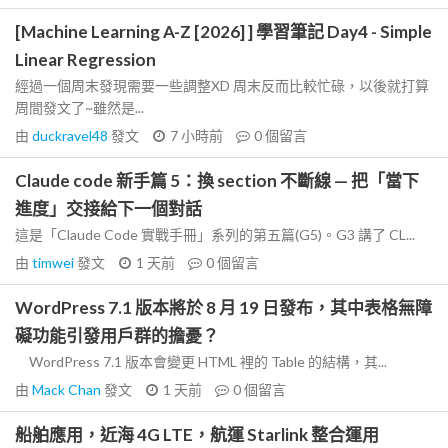
[Machine Learning A-Z [2026] ] 學習筆記 Day4 - Simple
Linear Regression
經過一個周末發現需要一些調整XD 周末反而比較忙碌，以後就打算
周間發文了~雖然是...
由
duckravel48
發文
7 小時前
0
個留言
Claude code 新手篇 5：換 section 不斷線 — 把「當下
進度」交接給下一個對話
這是「Claude Code 實戰手冊」系列的第五篇(G5)。G3 講了 CL...
由
timwei
發文
1 天前
0
個留言
WordPress 7.1 版本將於 8 月 19 日發布，其中表格無障
礙功能引發用戶群的擔憂？
WordPress 7.1 版本會變更 HTML 裡的 Table 的結構，其...
由
Mack Chan
發文
1 天前
0
個留言
船舶應用，近海 4G LTE，航運 Starlink 整合運用