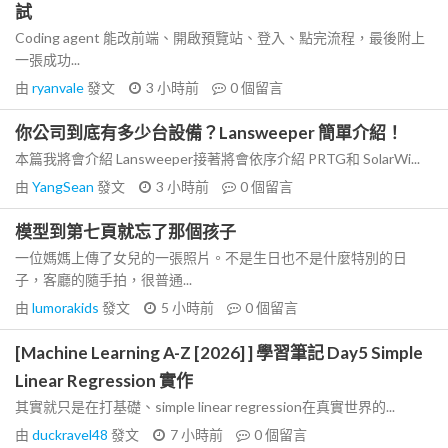
試
Coding agent 能改前端、開啟預覽站、登入、點完流程，最後附上
一張成功...
由
ryanvale
發文
3 小時前
0
個留言
你公司到底有多少台設備？Lansweeper 簡單介紹！
本篇我將會介紹 Lansweeper接著將會依序介紹 PRTG和 SolarWi...
由
YangSean
發文
3 小時前
0
個留言
模型到第七頁就忘了那個孩子
一位媽媽上傳了女兒的一張照片。不是生日也不是什麼特別的日
子，客廳的隨手拍，很普通...
由
lumorakids
發文
5 小時前
0
個留言
[Machine Learning A-Z [2026] ] 學習筆記 Day5 Simple
Linear Regression 實作
其實就只是在打基礎、simple linear regression在真實世界的...
由
duckravel48
發文
7 小時前
0
個留言