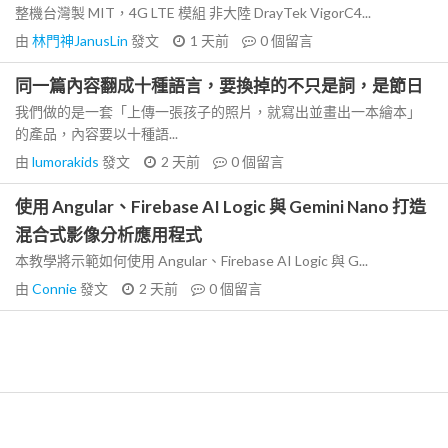
整機台灣製 MIT，4G LTE 模組 非大陸 DrayTek VigorC4...
由
林門神JanusLin
發文
1 天前
0
個留言
同一篇內容翻成十種語言，要換掉的不只是詞，是節日
我們做的是一套「上傳一張孩子的照片，就寫出並畫出一本繪本」
的產品，內容要以十種語...
由
lumorakids
發文
2 天前
0
個留言
使用 Angular、Firebase AI Logic 與 Gemini Nano 打造
混合式影像分析應用程式
本教學將示範如何使用 Angular、Firebase AI Logic 與 G...
由
Connie
發文
2 天前
0
個留言