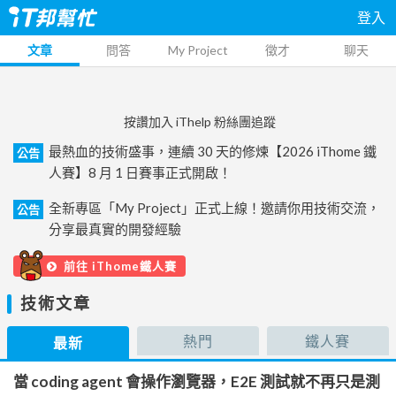
登入
文章
問答
My Project
徵才
聊天
按讚加入 iThelp 粉絲團追蹤
最熱血的技術盛事，連續 30 天的修煉【2026 iThome 鐵
公告
人賽】8 月 1 日賽事正式開啟！
全新專區「My Project」正式上線！邀請你用技術交流，
公告
分享最真實的開發經驗
前往 iThome鐵人賽
技術文章
熱門
鐵人賽
最新
當 coding agent 會操作瀏覽器，E2E 測試就不再只是測