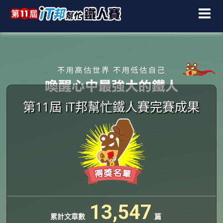
第11屆 iT邦幫忙鐵人賽完賽成果
1
3
,
5
4
7
累計文章數
篇