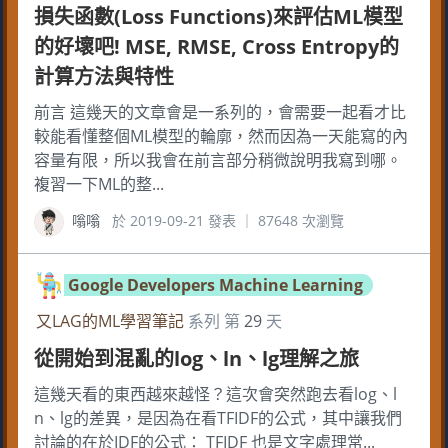
損失函數(Loss Functions)來評估ML模型
的好壞吧! MSE, RMSE, Cross Entropy的
計算方法與特性
前言 這幾天的文章會是一系列的，會需要一起看才比
較能看懂整個ML模型的輪廓，然而因為一天能寫的內
容量有限，所以我會在前言部分稍微說明我寫到哪。
複習一下ML的整...
嗡嗡
於 2019-09-21 發表 ｜ 87648 次瀏覽
Google Developers Machine Learning
又LAG的ML學習筆記
系列 第
29
天
從開始到混亂的log、ln、lg理解之旅
這幾天看的東西越來越怪？這次會突然跑去看log、l
n、lg的差異，是因為在看TFIDF的公式，其中讓我們
討論的在於IDF的公式： TFIDF 也是文字處理常...