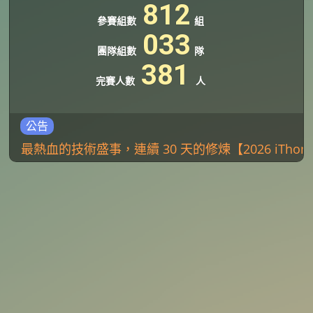
8
1
2
參賽組數
組
0
3
3
團隊組數
隊
3
8
1
完賽人數
人
公告
最熱血的技術盛事，連續 30 天的修煉【2026 iTho