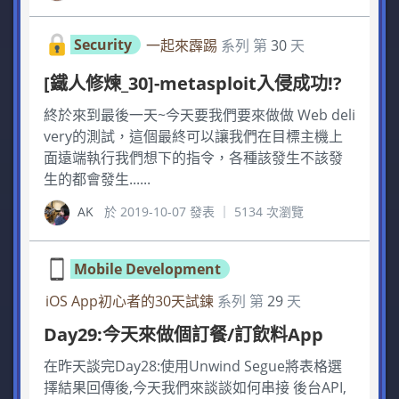
Security
一起來霹踢
系列 第
30
天
[鐵人修煉_30]-metasploit入侵成功!?
終於來到最後一天~今天要我們要來做做 Web deli
very的測試，這個最終可以讓我們在目標主機上
面遠端執行我們想下的指令，各種該發生不該發
生的都會發生......
AK
於 2019-10-07 發表 ｜ 5134 次瀏覽
Mobile Development
iOS App初心者的30天試鍊
系列 第
29
天
Day29:今天來做個訂餐/訂飲料App
在昨天談完Day28:使用Unwind Segue將表格選
擇結果回傳後,今天我們來談談如何串接 後台API,