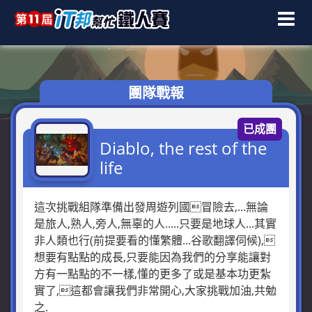
團隊戰報
已成團
Diablo, the rest of the
life
這次挑戰組隊準備出發周遊列國冒險去,...無論
是旅人,熟人,旁人,無辜的人.....只要是地球人...其實
非人類也行(前提要看的懂繁體...谷歌翻譯伺候),
想要有點點的成長,只要能因為我們的分享能讓對
方有一點點的不一樣,懂的更多了或是基本功更紮
實了,這都會讓我們非常開心,大家挑戰加油,共勉
之.