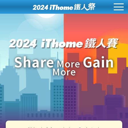
Share
Gain
More
More