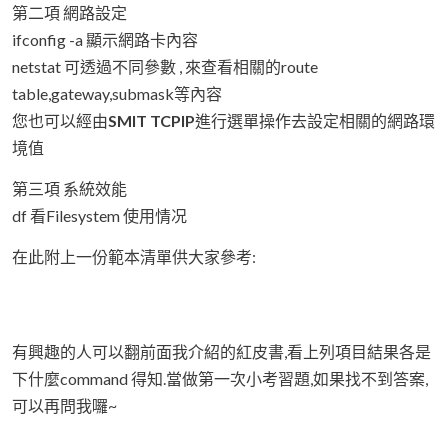
第二項 網路設定
ifconfig -a 顯示網路卡內容
netstat 可透過不同參數 , 來查看相關的route
table,gateway,submask等內容
您也可以經由
SMIT TCPIP
進行選單操作去設定相關的網路環
境值
第三項 系統效能
df 看Filesystem 使用情况
在此附上一份範本清單供大家參考:
有興趣的人可以翻前面我介紹的紅皮書,看上列項目結果各是
下什麼command 得知.當做第一次小考習題,如果找不到答案,
可以再問我囉~