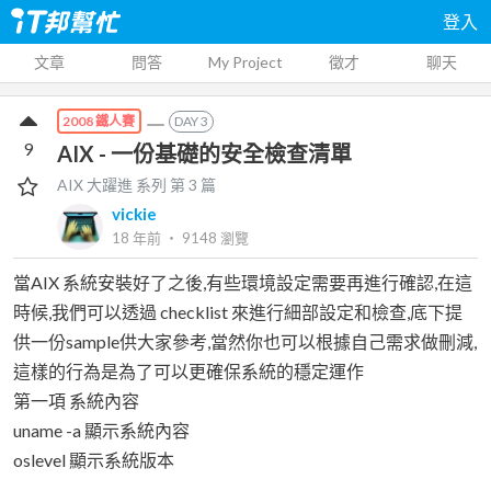
登入
文章
問答
My Project
徵才
聊天
DAY
3
2008 鐵人賽
9
AIX - 一份基礎的安全檢查清單
AIX 大躍進
系列 第
3
篇
vickie
18 年前
‧
9148
瀏覽
當AIX 系統安裝好了之後,有些環境設定需要再進行確認,在這
時候,我們可以透過 checklist 來進行細部設定和檢查,底下提
供一份sample供大家參考,當然你也可以根據自己需求做刪減,
這樣的行為是為了可以更確保系統的穩定運作
第一項 系統內容
uname -a 顯示系統內容
oslevel 顯示系統版本