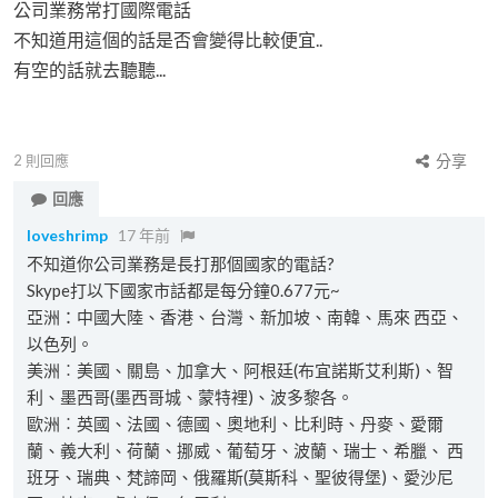
公司業務常打國際電話
不知道用這個的話是否會變得比較便宜..
有空的話就去聽聽...
2
則回應
分享
回應
loveshrimp
17 年前
不知道你公司業務是長打那個國家的電話?
Skype打以下國家市話都是每分鐘0.677元~
亞洲：中國大陸、香港、台灣、新加坡、南韓、馬來 西亞、
以色列。
美洲︰美國、關島、加拿大、阿根廷(布宜諾斯艾利斯)、智
利、墨西哥(墨西哥城、蒙特裡)、波多黎各。
歐洲︰英國、法國、德國、奧地利、比利時、丹麥、愛爾
蘭、義大利、荷蘭、挪威、葡萄牙、波蘭、瑞士、希臘、 西
班牙、瑞典、梵諦岡、俄羅斯(莫斯科、聖彼得堡)、愛沙尼