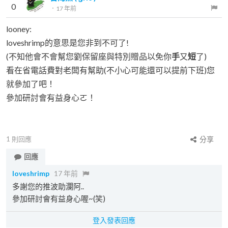
0
．
17 年前
looney:
loveshrimp的意思是您非到不可了!
(不知他會不會幫您劉保留座與特別贈品以免你
手
又
短
了)
看在省電話費對老闆有幫助(不小心可能還可以提前下班)您
就參加了吧！
參加研討會有益身心ㄛ！
1
則回應
分享
回應
loveshrimp
17 年前
多謝您的推波助瀾阿..
參加研討會有益身心喔~(笑)
登入發表回應