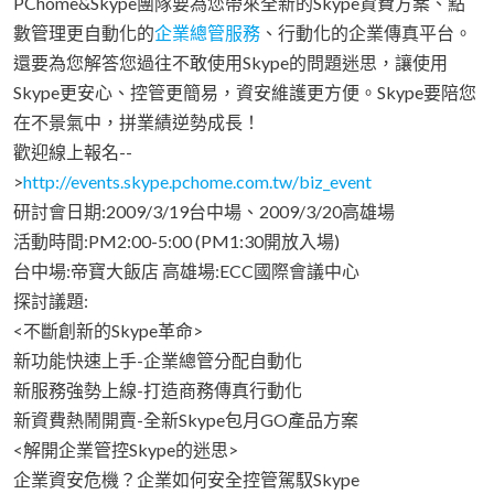
PChome&Skype團隊要為您帶來全新的Skype資費方案、點
數管理更自動化的
企業總管服務
、行動化的企業傳真平台。
還要為您解答您過往不敢使用Skype的問題迷思，讓使用
Skype更安心、控管更簡易，資安維護更方便。Skype要陪您
在不景氣中，拼業績逆勢成長！
歡迎線上報名--
>
http://events.skype.pchome.com.tw/biz_event
研討會日期:2009/3/19台中場、2009/3/20高雄場
活動時間:PM2:00-5:00 (PM1:30開放入場)
台中場:帝寶大飯店 高雄場:ECC國際會議中心
探討議題:
<不斷創新的Skype革命>
新功能快速上手-企業總管分配自動化
新服務強勢上線-打造商務傳真行動化
新資費熱鬧開賣-全新Skype包月GO產品方案
<解開企業管控Skype的迷思>
企業資安危機？企業如何安全控管駕馭Skype