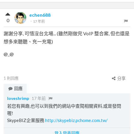
echen688
0
．
17 年前
謝謝分享, 可惜沒台北場... (雖然剛做完 VoIP 整合案, 但也還是
想多來聽聽、充一充電)
@_@
1
則回應
分享
回應
loveshrimp
17 年前
若您有興趣,也可以到我們的網站中查閱相關資料,或是發問
喔!
SkypeBIZ企業服務
http://skypebiz.pchome.com.tw/
登入發表回應