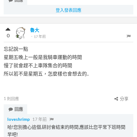
登入發表回應
魯大
0
．
17 年前
忘記說一點
星期五晚上一般是我騎車運動的時間
慢了就會趕不上車隊集合的時間
所以若不是星期五，怎麼樣也會想去的..
1
則回應
分享
回應
loveshrimp
17 年前
哈!您別擔心這個,研討會結束的時間,應該比您平常下班時間
早吧!