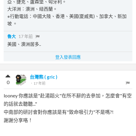
亞、捷克、盧森堡、匈牙利。
大洋洲︰澳洲、紐西蘭。
※行動電話：中國大陸、香港、美國(夏威夷)、加拿大、新加
坡 。
魯大
17 年前
美國、澳洲居多..
登入發表回應
台灣熊 ( gric )
0
．
17 年前
looney 你應該是"赴湯蹈火"在所不辭的去參加，怎麼會"有空
的話就去聽聽..."
中南部的研討會對你應該是有"致命吸引力"不是嗎?!
謝謝分享咯！