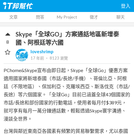
登入
文章
問答
My Project
徵才
聊天
Skype「全球GO」方案通話地區新增泰
8
國、阿根廷等六國
loveshrimp
17 年前
‧
8123
瀏覽
PChome&Skype宣布由即日起，Skype「全球Go」優惠方案
適用國家將新增泰國（市話/長途/手機）、哥倫比亞、阿根
廷（不限地區）、保加利亞、克羅埃西亞、斯洛伐克（市話/
長途）等六個國家。「全球Go」目前已涵蓋全球43個國家的
市話/長途和部份國家的行動電話，使用者每月付$389元，
就可享有每月一萬分鐘通話數，輕鬆透過Skype寰宇溝通、
漫談全世界。
台灣與鄰近東南亞各國素有頻繁的貿易聯繫需求，尤以泰國