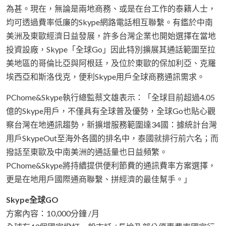
為甚。現在，無論是兩地商務、或是在台工作的泰籍人士，
均可透過費率低廉的Skype網路電話相互聯繫。有鑑於中南
美洲及東歐經濟日益發展，許多台灣企業也開始選擇在當地
投資設廠，Skype「全球Go」因此特別擴展其通話範圍至拉
美地區的哥倫比亞與阿根廷，及位於東歐的保加利亞、克羅
埃西亞和斯洛伐克，便利Skype用戶全球商務通訊需求。
PChome&Skype執行總監蔡文雄表示：「全球目前超過4.05
億的Skype用戶，不僅具有全球普及優勢，全球Go也貼心觀
察台灣在地通訊趨勢，新擴增服務範圍達34國：據統計台灣
用戶SkypeOut至海外各國的排名中，泰國就排行前六名；而
撥話至東歐及中南美洲的通話量也日益頻繁。
PChome&Skype將持續提供便利節費的通訊費率方案選擇，
更是在地用戶國際通商聯繫、拼經濟的最佳幫手。」
Skype全球GO
方案內容：10,000分鐘 /月