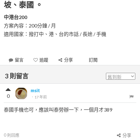
坡、泰國 。
中港台200
方案內容：200分鐘 / 月
適用國家：撥打中、港、台的市話 / 長途 / 手機
留言
追蹤
分享
訂閱
3
則留言
msit
0
．
17 年前
泰國手機也可，應該叫泰勞辦一下，一個月才389
0
則回應
分享