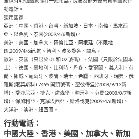
全球有43個國家撥打一般市話 / 長途及部分優惠費率國家行
動電話。
適用國家：
亞洲：中國、香港、台灣、新加坡、日本、南韓、馬來西
亞、以色列、泰國(2009/4/6新增)。
美洲︰美國、加拿大、哥倫比亞、阿根廷（不限地
區,2009/4/6新增)、智利、波多黎各、關島。
歐洲︰英國（只限於 01 和 02 號碼）、法國（只限於法國本
土）、德國、奧地利、比利時、丹麥、愛爾蘭、 義大利、荷
蘭、挪威、葡萄牙、波蘭、瑞士、希臘、 西班牙、瑞典、俄
羅斯(限莫斯科+7495 開頭號碼、聖彼得堡)(2008/9/13新
增)、愛沙尼亞、捷克、盧森堡、匈牙利、芬蘭(2008/8/7新
增)、保加利亞、克羅埃西亞、斯洛伐克(2009/4/6新增)。
大洋洲︰澳洲、紐西蘭。
行動電話：
中國大陸、香港、美國、加拿大、新加