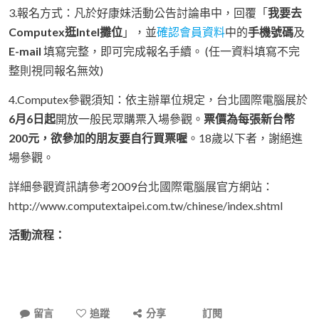
3.報名方式：凡於好康妹活動公告討論串中，回覆「
我要去
Computex逛Intel攤位
」，並
確認會員資料
中的
手機號碼
及
E-mail
填寫完整，即可完成報名手續。 (任一資料填寫不完
整則視同報名無效)
4.Computex參觀須知：依主辦單位規定，台北國際電腦展於
6月6日起
開放一般民眾購票入場參觀。
票價為每張新台幣
200元，欲參加的朋友要自行買票喔
。18歲以下者，謝絕進
場參觀。
詳細參觀資訊請參考2009台北國際電腦展官方網站：
http://www.computextaipei.com.tw/chinese/index.shtml
活動流程：
留言
追蹤
分享
訂閱