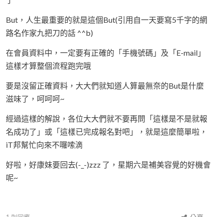
But，人生最重要的就是這個But(引用自一天要寫5千字的網
路名作家九把刀的話 ^^b)
在會員資料中，一定要有正確的「手機號碼」及「E-mail」
這樣才算整個流程跑完哦
要是沒留正確資料，大大們就知道人算最無奈的But是什麼
滋味了，呵呵呵~
經過這樣的解說，各位大大們就不要再問「這樣是不是就報
名成功了」或「這樣已完成報名對吧」，就是這麼簡單啦，
iT邦幫忙向來不囉嗦滴
好啦，好康妹要回去(-_-)zzz 了，星期六是補美容覺的好機會
呢~