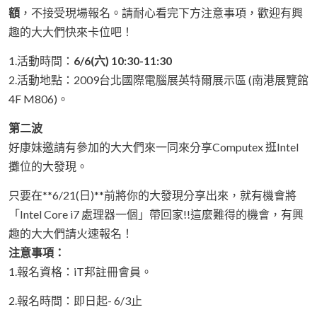
額
，不接受現場報名。請耐心看完下方注意事項，歡迎有興
趣的大大們快來卡位吧！
1.活動時間：
6/6(六) 10:30-11:30
2.活動地點：2009台北國際電腦展英特爾展示區 (南港展覽館
4F M806)。
第二波
好康妹邀請有參加的大大們來一同來分享Computex 逛Intel
攤位的大發現。
只要在**6/21(日)**前將你的大發現分享出來，就有機會將
「Intel Core i7 處理器一個」帶回家!!這麼難得的機會，有興
趣的大大們請火速報名！
注意事項：
1.報名資格：iT邦註冊會員。
2.報名時間：即日起- 6/3止