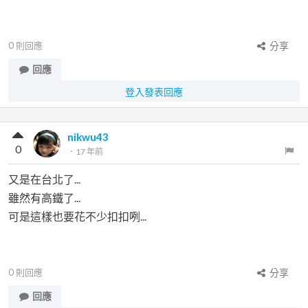
0
則回應
分享
回應
登入發表回應
nikwu43
0
．
17 年前
又是在台北了...
雖然有高鐵了...
可是這樣也要花不少扣扣咧...
0
則回應
分享
回應