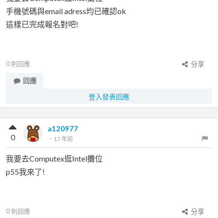
手機號碼與email adress均已確認ok
這樣已完成報名對吧!
0
則回應
分享
回應
登入發表回應
a120977
0
．
17 年前
我要去Computex逛Intel攤位
p55我來了!
0
則回應
分享