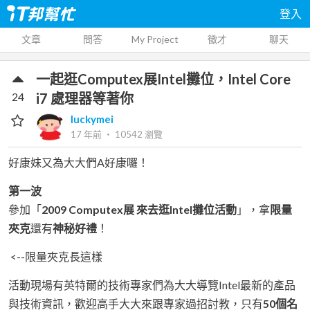
登入
文章
問答
My Project
徵才
聊天
一起逛Computex展Intel攤位，Intel Core
24
i7 處理器等著你
luckymei
17 年前
‧
10542
瀏覽
好康妹又為大大們A好康囉！
第一波
參加「
2009 Computex展 來去逛Intel攤位活動
」，拿
限量
夾克
還有
神秘好禮
！
<--限量夾克長這樣
活動現場有英特爾的技術專家們為大大導覽Intel最新的產品
與技術資訊，歡迎高手大大來跟專家過招討教，只有
50個名