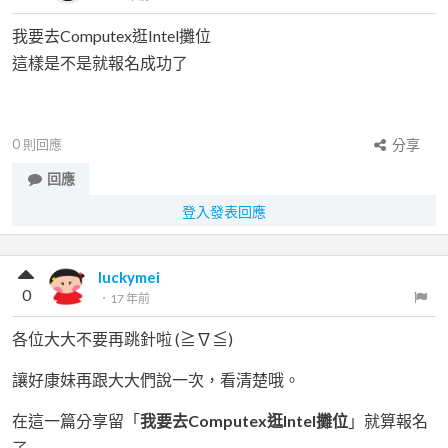
我要去Computex逛Intel攤位
這樣是不是就報名成功了
0
則回應
分享
回應
登入發表回應
luckymei
0
．
17 年前
各位大大不要再跳針啦 (≧∇≦)
讓好康妹再跟大大們說一次，看清楚哦。
在這一篇分享留「
我要去Computex逛Intel攤位
」就算報名
了