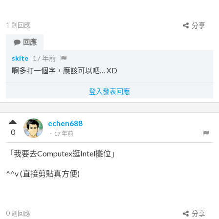
1
則回應
分享
回應
skite
17 年前
啊多打一個字，應該可以吧… XD
登入發表回應
echen688
0
．
17 年前
「我要去Computex逛Intel攤位」
^^v (直接剪貼真方便)
0
則回應
分享