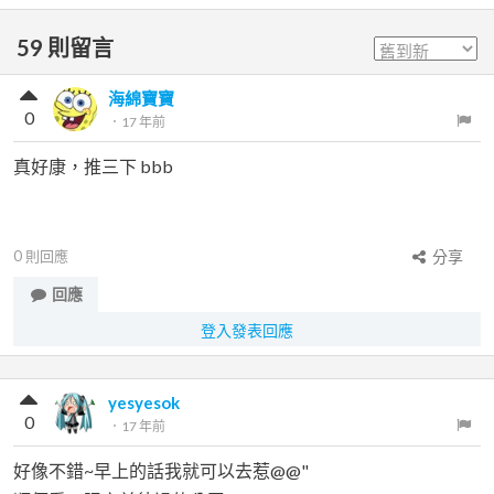
59
則留言
海綿寶寶
0
．
17 年前
真好康，推三下 bbb
0
則回應
分享
回應
登入發表回應
yesyesok
0
．
17 年前
好像不錯~早上的話我就可以去惹@@"