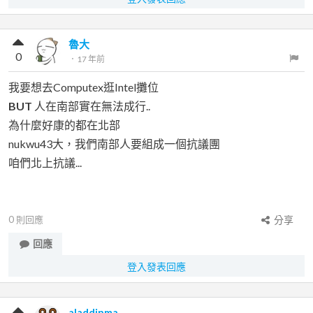
魯大
0
．
17 年前
我要想去Computex逛Intel攤位
BUT
人在南部實在無法成行..
為什麼好康的都在北部
nukwu43大，我們南部人要組成一個抗議團
咱們北上抗議...
0
則回應
分享
回應
登入發表回應
aladdinma