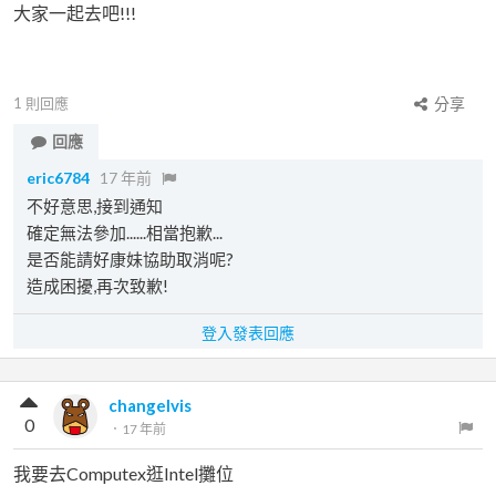
大家一起去吧!!!
1
則回應
分享
回應
eric6784
17 年前
不好意思,接到通知
確定無法參加......相當抱歉...
是否能請好康妹協助取消呢?
造成困擾,再次致歉!
登入發表回應
changelvis
0
．
17 年前
我要去Computex逛Intel攤位