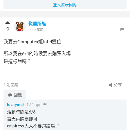
登入發表回應
傑盡所能
0
．
17 年前
我要去Computex逛Intel攤位
所以我在6/4的時候要去購票入場
是這樣說嗎？
1
則回應
分享
回應
luckymei
17 年前
活動時間是6/6
當天再購票即可
empiresx大大不要跑錯場了