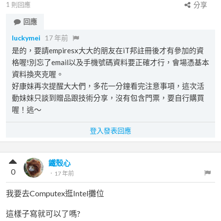
1
則回應
分享
回應
luckymei
17 年前
是的，要請empiresx大大的朋友在iT邦註冊後才有參加的資
格喔!別忘了email以及手機號碼資料要正確才行，會場憑基本
資料換夾克喔。
好康妹再次提醒大大們，多花一分鐘看完注意事項，這次活
動妹妹只談到贈品跟技術分享，沒有包含門票，要自行購買
喔！逃～
登入發表回應
鐵殼心
0
．
17 年前
我要去Computex逛Intel攤位
這樣子寫就可以了嗎?