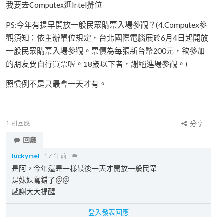
我要去Computex逛Intel攤位
PS:今年有提早開放一般民眾購票入場參觀？(4.Computex參
觀須知：依主辦單位規定，台北國際電腦展於6月4日起開放
一般民眾購票入場參觀。票價為每張新台幣200元，欲參加
的朋友要自行買票喔。18歲以下者，謝絕進場參觀。)
照慣例不是只最會一天才有。
1
則回應
分享
回應
luckymei
17 年前
是阿，今年還是一樣最後一天才開放一般民眾
是妹妹寫錯了＠＠
感謝大大提醒
登入發表回應