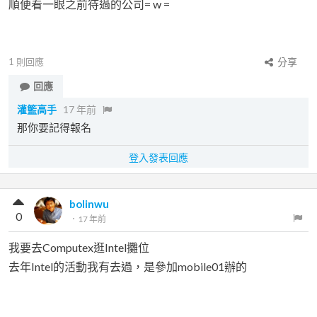
順便看一眼之前待過的公司= w =
1
則回應
分享
回應
灌籃高手
17 年前
那你要記得報名
登入發表回應
bolinwu
0
．
17 年前
我要去Computex逛Intel攤位
去年Intel的活動我有去過，是參加mobile01辦的