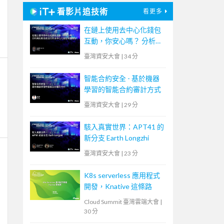
看影片追技術
看更多
在鏈上使用去中心化錢包
互動，你安心嗎？ 分析與
比較目前流行的去中心化
臺灣資安大會
|
34 分
錢包保護機制
智能合約安全 - 基於機器
學習的智能合約審計方式
臺灣資安大會
|
29 分
駭入真實世界：APT41 的
新分支 Earth Longzhi
臺灣資安大會
|
23 分
K8s serverless 應用程式
開發，Knative 這條路
Cloud Summit 臺灣雲端大會
|
30 分