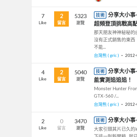
分享大小事-
技術
7
2
5323
Like
留言
瀏覽
超頻登頂挑戰高點
那天朋友神神秘秘的
沒有正式銷售的東西
不能...
台灣熊 ( gric )
‧
2012-
分享大小事~開
技術
4
2
5040
Like
留言
瀏覽
能實測追追追！
Monster Hunter F
GTX-560 /...
台灣熊 ( gric )
‧
2012-
分享大小事-
技術
2
0
3470
Like
留言
瀏覽
大家引頸其片已久的in
下這一則新聞稿...就