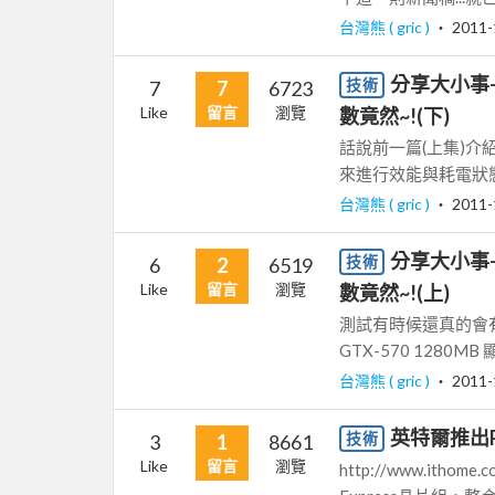
台灣熊 ( gric )
‧
2011-
分享大小事-開
技術
7
7
6723
Like
留言
瀏覽
數竟然~!(下)
話說前一篇(上集)介紹
來進行效能與耗電狀態的
台灣熊 ( gric )
‧
2011-
分享大小事-開
技術
6
2
6519
Like
留言
瀏覽
數竟然~!(上)
測試有時候還真的會有意
GTX-570 1280MB 
台灣熊 ( gric )
‧
2011-
英特爾推出P5
技術
3
1
8661
Like
留言
瀏覽
http://www.ithom