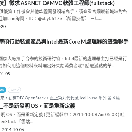
求 ASP.NET C# MVC 軟體工程師(fullstack)
提供優質工作機會其他軟體開發領域高手，請查看官網最新職缺對各
ine詢問，ID：@uby0617e 【所需技術】 三年...
-20
碩行動裝置產品與Intel最新Core M處理器的雙強聯手
華碩兩家大廠攜手合辦的技術研討會，Intel最新的處理器主打已經是行
如何用這個原料來料理出好菜給消費者呢? 話題滿點的華...
04-05
ata
DAY 2
嘗DIY OpenStack，直上第九代代號 IceHouse
系列 第
6
篇
ck__不是新發明 OS，而是重新定義
發明 OS，而是重新定義 ( 更新編輯中：2014-10-08 Am 05:03 ) 哇
Stack 「雲端...
‧
2014-10-06