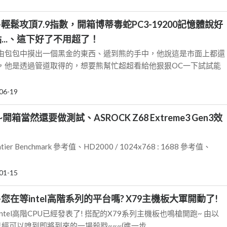
輕鬆攻頂7.9指數，開箱博蒂毒蛇PC3-19200記憶體說好
...、這下好了不用超了！
由包包中摸出一個黑金的東西、遞到熊的手中，他說這是市面上都還
，他是透過管道取得的，想要熊幫忙超超看給他狠狠OC一下試試能
06-19
箱當然還要做測試、ASROCK Z68 Extreme3 Gen3效
rontier Benchmark 參考值、HD2000 / 1024x768 : 1688 參考值、
01-15
您在等intel高階系列的平台嗎? X79主機板大軍開動了!
tel高階CPU已經發表了! 搭配的X79系列主機板也鳴槍開跑~ 由以
已經可以嗅到即將到來的一場殺戮~~~(進一步...