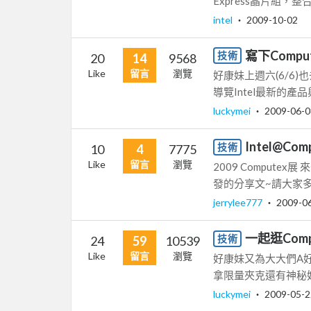
Express晶片組，整合
intel
‧
2009-10-02
寫下Comput
技術
20
14
9568
Like
留言
瀏覽
好康妹上週六(6/6)
導覽Intel最新的產
luckymei
‧
2009-06-0
Intel@Co
技術
10
4
7775
Like
留言
瀏覽
2009 Computex展
發的分享文~請大家多多
jerrylee777
‧
2009-0
一起逛Compu
技術
24
59
10539
Like
留言
瀏覽
好康妹又為大大們A好康囉
拿限量夾克還有神秘好禮！
luckymei
‧
2009-05-2