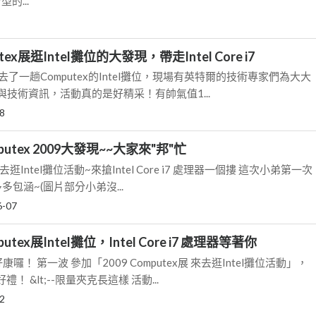
型的...
ex展逛Intel攤位的大發現，帶走Intel Core i7
也去了一趟Computex的Intel攤位，現場有英特爾的技術專家們為大大
品與技術資訊，活動真的是好精采！有帥氣值1...
8
mputex 2009大發現~~大家來"邦"忙
 來去逛Intel攤位活動~來搶Intel Core i7 處理器一個摟 這次小弟第一次
包涵~(圖片部分小弟沒...
6-07
tex展Intel攤位，Intel Core i7 處理器等著你
！ 第一波 參加「2009 Computex展 來去逛Intel攤位活動」，
 &lt;--限量夾克長這樣 活動...
2