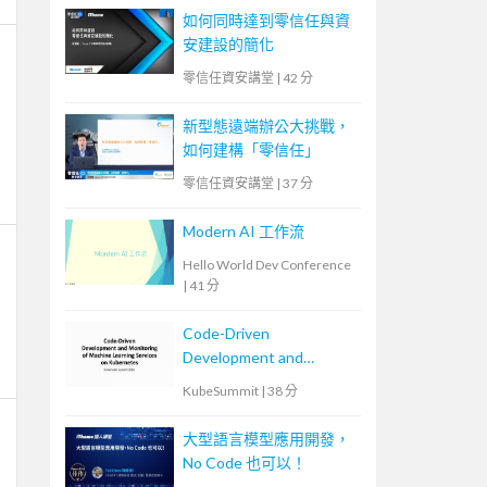
如何同時達到零信任與資
安建設的簡化
零信任資安講堂
|
42 分
新型態遠端辦公大挑戰，
如何建構「零信任」
零信任資安講堂
|
37 分
Modern AI 工作流
Hello World Dev Conference
|
41 分
Code-Driven
Development and
Monitoring of Machine
KubeSummit
|
38 分
Learning Services on
Kubernetes
大型語言模型應用開發，
No Code 也可以！