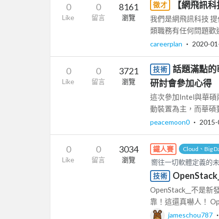
【網飛訊科技】徵
徵才
0
0
8161
Like
留言
瀏覽
我們是網飛訊科技 
類職務有任何問題歡迎加L
careerplan
‧
2020-01
話題滿點的華
技術
0
0
3721
Like
留言
瀏覽
研討會參加心得
這次參加Intel與
動裝置為主，而華碩要
peacemoon0
‧
2015-
0
0
3034
鐵人賽
Cloud、Big D
Like
留言
瀏覽
嚮往一切軟體定義的未來，初
OpenSta
技術
OpenStack__不是新
靠！這還真嚇人！ Open
jameschou787