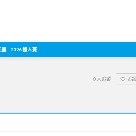
天室
2026 鐵人賽
追
0
人追蹤