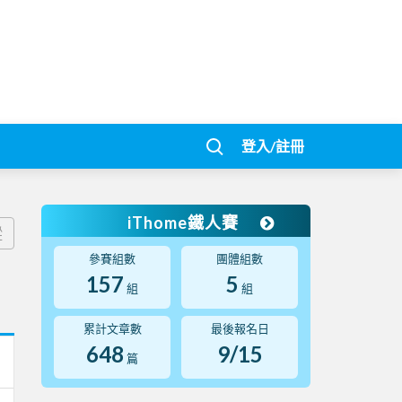
登入/註冊
iThome鐵人賽
蹤
參賽組數
團體組數
157
5
組
組
累計文章數
最後報名日
648
9/15
篇