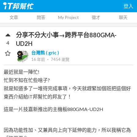
登入
文章
問答
My Project
徵才
聊天
分享不分大小事→跨界平台880GMA-
4
UD2H
台灣熊 ( gric )
16 年前
‧
7454
瀏覽
最近就是一陣忙!
忙到不知在忙些啥子?
就是知道多了一堆待完成事項，今天就趕緊加個班把這個好
東西介紹給iT邦幫忙的邦友了！
這是一片技嘉新推出的主機板880GMA-UD2H
因為功能性加、又兼具向上向下延伸的能力，所以我稱它為