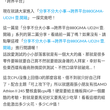
「跨界平台」
現在就請大家進入 「
分享不分大小事→跨界平台880GMA-
UD2H 壹.開箱
」 一探究竟吧！
這一篇是「分享不分大小事→跨界平台880GMA-UD2H 壹.
開箱 」系列的第二篇分享，看過前一篇了嗎？如果沒有、請
點擊這裡 「
分享不分大小事→跨界平台880GMA-UD2H 壹.
開箱
」 進行閱讀喔！
話說愛測試的小小部落客就是有一個大大的痛、那就是很多
零件要嘛就要自己買不然就要遊說身邊的人拜家，幸好有一
些東西還有廠商熱情提供測試、不然口袋早就破底…！
這次CPU沒像上回借i3的那麼容易、借不到就只好自己拜
了，配合主題「可上攻下守」所以就選兩張小朋友有找AMD
Athlon II 245 雙核盒裝cpu咯！硬是要給主機板與IGP一個嚴
酷的考驗，對就是要馬兒好又要馬兒少吃草！看看這樣的組
合能激出多少火花、多少C/P值！