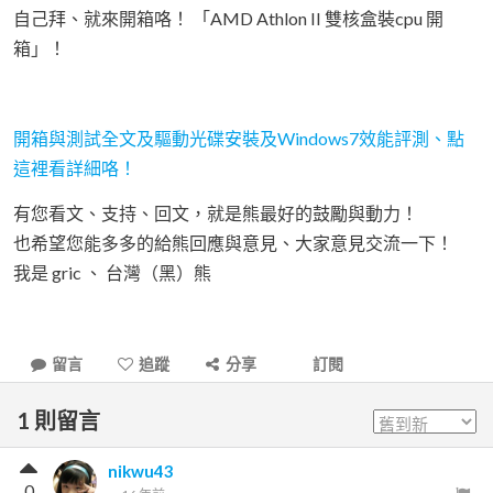
自己拜、就來開箱咯！ 「AMD Athlon II 雙核盒裝cpu 開
箱」！
開箱與測試全文及驅動光碟安裝及Windows7效能評測、點
這裡看詳細咯！
有您看文、支持、回文，就是熊最好的鼓勵與動力！
也希望您能多多的給熊回應與意見、大家意見交流一下！
我是 gric 、 台灣（黑）熊
留言
追蹤
分享
訂閱
1
則留言
nikwu43
0