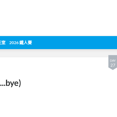
天室
2026 鐵人賽
DAY
27
.bye)