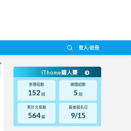
登入/註冊
iThome鐵人賽
參賽組數
團體組數
152
5
組
組
累計文章數
最後報名日
564
9/15
篇