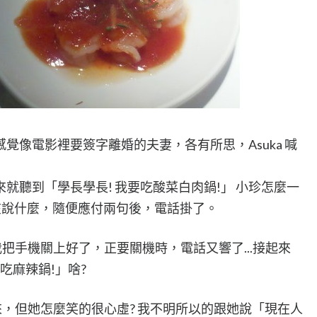
覺像電影裡要簽字離婚的夫妻，各有所思，Asuka 喊
就聽到「學長學長! 我要吃酸菜白肉鍋!」 小珍怎麼一
在說什麼，隨便應付兩句後，電話掛了。
我把手機關上好了，正要關機時，電話又響了...接起來
吃麻辣鍋!」啥?
出來，但她怎麼笑的很心虛? 我不明所以的跟她說「現在人