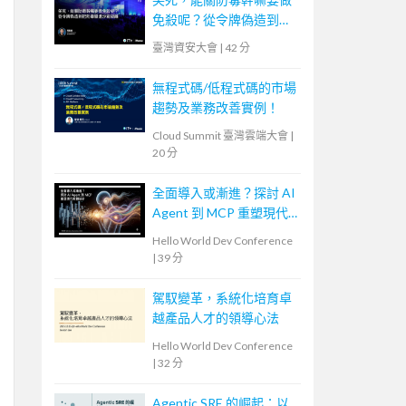
免殺呢？從令牌偽造到把
防毒關進沙箱隔離
臺灣資安大會
|
42 分
無程式碼/低程式碼的市場
趨勢及業務改善實例！
Cloud Summit 臺灣雲端大會
|
20 分
全面導入或漸進？探討 AI
Agent 到 MCP 重塑現代
軟體設計
Hello World Dev Conference
|
39 分
駕馭變革，系統化培育卓
越產品人才的領導心法
Hello World Dev Conference
|
32 分
Agentic SRE 的崛起：以