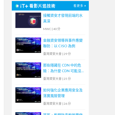
看影片追技術
看更多
接觸資安才發現前端的水
真深
MWC
|
40 分
金融資安領導與事件應變
聯防：以 CISO 為例
臺灣資安大會
|
29 分
那些隱藏在 CDN 中的危
險：為什麼 CDN 可能沒
有你想的那麼安全
臺灣資安大會
|
25 分
如何強化企業應用安全及
落實風險管理
臺灣資安大會
|
26 分
笑死，能關防毒幹嘛要做