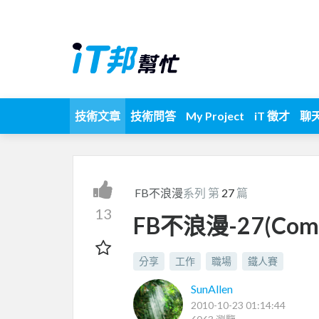
技術文章
技術問答
My Project
iT 徵才
聊
FB不浪漫
系列 第
27
篇
13
FB不浪漫-27(Com..
分享
工作
職場
鐵人賽
SunAllen
2010-10-23 01:14:44