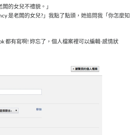
老闆的女兒不禮貌。」
ncy 是老闆的女兒?」我點了點頭，她追問我「你怎麼知
ok 都有寫啊! 妳忘了，個人檔案裡可以編輯-感情狀