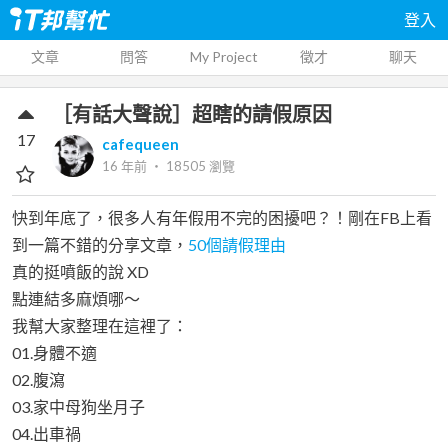
登入
文章
問答
My Project
徵才
聊天
［有話大聲說］超瞎的請假原因
17
cafequeen
16 年前
‧
18505
瀏覽
快到年底了，很多人有年假用不完的困擾吧？！剛在FB上看
到一篇不錯的分享文章，
50個請假理由
真的挺噴飯的說 XD
點連結多麻煩哪～
我幫大家整理在這裡了：
01.身體不適
02.腹瀉
03.家中母狗坐月子
04.出車禍