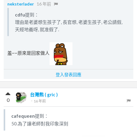
neksterlader
16 年前
cdfu
提到：
理由是老婆想生孩子了, 長官想, 老婆生孩子, 老公請假,
天經地義呀, 就准假了.
羞~~原來是回家做人
登入發表回應
台灣熊 ( gric )
0
．
16 年前
cafequeen
提到：
50.為了讓老師對我印象深刻