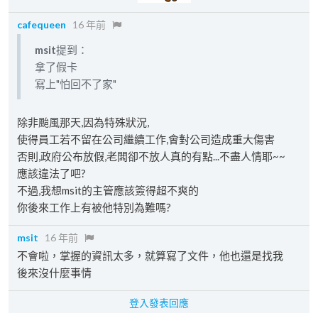
cafequeen
16 年前
msit
提到：
拿了假卡
寫上"怕回不了家"
除非颱風那天,因為特殊狀況,
使得員工若不留在公司繼續工作,會對公司造成重大傷害
否則,政府公布放假,老闆卻不放人真的有點...不盡人情耶~~
應該違法了吧?
不過,我想msit的主管應該簽得超不爽的
你後來工作上有被他特別為難嗎?
msit
16 年前
不會啦，掌握的資訊太多，就算寫了文件，他也還是找我
後來沒什麼事情
登入發表回應