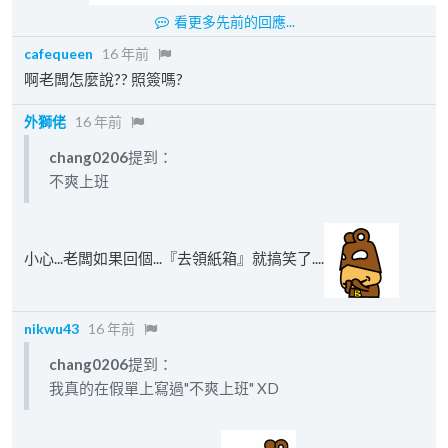
看更多先前的回應...
cafequeen
16 年前
啊老闆怎麼說?? 照簽嗎?
外獅佬
16 年前
chang0206
提到：
不爽上班
小心...老闆如果回個...『去領紙箱』就搞笑了....
nikwu43
16 年前
chang0206
提到：
我真的在假單上寫過"不爽上班" XD