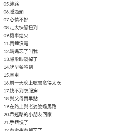
05.迷路
06.睡過頭
07.心情不好
08.走太快腳扭到
09.機車熄火
11.鬧鐘沒電
12.媽媽忘了叫我
13.隱形眼鏡掉了
14.吃早餐噎到
15.塞車
16.前一天晚上唸書念得太晚
17.找不到衣服穿
18.幫父母買早點
19.在路上幫老婆婆過馬路
20.帶迷路的小朋友回家
21.手錶慢了
22.看電視看到忘了