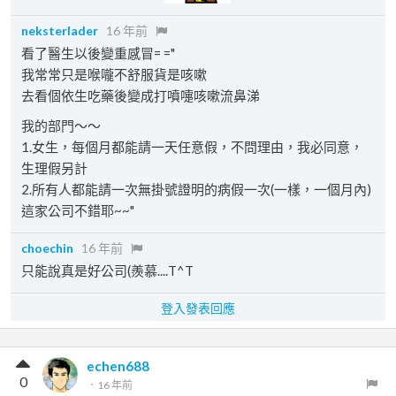
neksterlader
16 年前
看了醫生以後變重感冒= ="
我常常只是喉嚨不舒服貨是咳嗽
去看個依生吃藥後變成打噴嚏咳嗽流鼻涕
我的部門～～
1.女生，每個月都能請一天任意假，不問理由，我必同意，
生理假另計
2.所有人都能請一次無掛號證明的病假一次(一樣，一個月內)
這家公司不錯耶~~"
choechin
16 年前
只能說真是好公司(羨慕....T^T
登入發表回應
echen688
0
．
16 年前