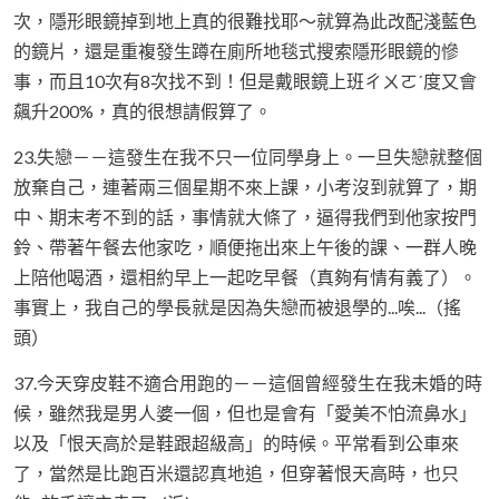
次，隱形眼鏡掉到地上真的很難找耶～就算為此改配淺藍色
的鏡片，還是重複發生蹲在廁所地毯式搜索隱形眼鏡的慘
事，而且10次有8次找不到！但是戴眼鏡上班ㄔㄨㄛˊ度又會
飆升200%，真的很想請假算了。
23.失戀－－這發生在我不只一位同學身上。一旦失戀就整個
放棄自己，連著兩三個星期不來上課，小考沒到就算了，期
中、期末考不到的話，事情就大條了，逼得我們到他家按門
鈴、帶著午餐去他家吃，順便拖出來上午後的課、一群人晚
上陪他喝酒，還相約早上一起吃早餐（真夠有情有義了）。
事實上，我自己的學長就是因為失戀而被退學的...唉...（搖
頭）
37.今天穿皮鞋不適合用跑的－－這個曾經發生在我未婚的時
候，雖然我是男人婆一個，但也是會有「愛美不怕流鼻水」
以及「恨天高於是鞋跟超級高」的時候。平常看到公車來
了，當然是比跑百米還認真地追，但穿著恨天高時，也只