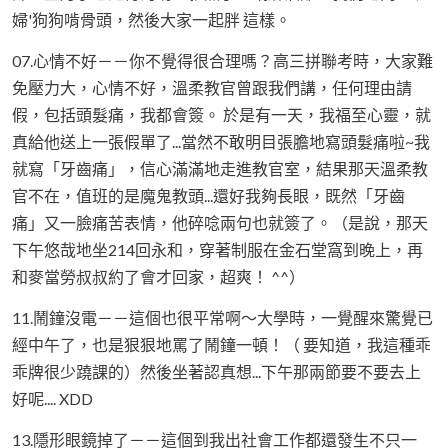
婦'狗狗啃骨頭，然後大家一起胖 這樣。
07.心情不好－－你不覺得很合理嗎？高三拼聯考時，大家難
免壓力大，心情不好，溫柔教官曾跟我們講，任何理由請
假，包括頭髮痛，我都會簽。 於是有一天，我福至心靈，就
真給他送上一張假單了...當然不敢明目張膽地寫頭髮痛啦~我
就寫「牙齒痛」，信心滿滿地走進教官室，結果那天溫柔教
官不在，值班的是魔鬼教頭...還好我夠長眼，既然「牙齒
痛」又一臉痛苦表情，他碎唸兩句也就簽了。（是說，那天
下午悠哉地坐214回永和，穿著制服在金石堂窩到晚上，再
和麥當勞叔叔約了會才回家，超爽！ ^^）
11.鬧鐘沒電－－這個也很平常啊～大學時，一覺醒來驚覺已
經中午了，也是狠狠地罵了鬧鐘一頓！（ 要知道，我這種乖
乖牌很少蹺課的）然後坐著認真想...下午那兩節要不要去上
好呢.... XDD
13.隱形眼鏡掉了－－這個到我出社會工作都還發生不只一