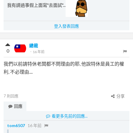
我有請過事假上面寫"去面試"...
登入發表回應
總裁
0
．
16 年前
我們以前請特休老闆都不問理由的耶, 他說特休是員工的權
利, 不必理由....
7
則回應
分享
回應
看更多先前的回應...
tom6507
16 年前