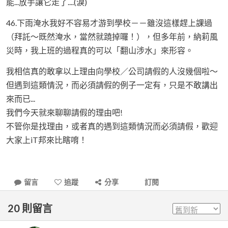
能...放手讓它走了....(淚)
46.下雨淹水我好不容易才游到學校－－雖沒這樣趕上課過
（拜託～既然淹水，當然就蹺掉囉！），但多年前，納莉風
災時，我上班的過程真的可以「翻山涉水」來形容。
我相信真的敢拿以上理由向學校／公司請假的人沒幾個啦～
但遇到這類情況，而必須請假的例子一定有，只是不敢講出
來而已...
我們今天就來聊聊請假的理由吧!
不管你是找理由，或者真的遇到這類情況而必須請假，歡迎
大家上iT邦來比瞎唷！
留言
追蹤
分享
訂閱
20
則留言