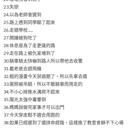
23.失戀
24.以為老師會遲到
25.路上遇到同學聊了起來
26.走錯學校......
27.鬧鐘被狗吃了
28.休息是為了走更遠的路
29.走在路上被仇家堵到了
30.騎車騎太快嚇到路人所以帶他去收驚
31.載老爸去趕飛機
32.租的漫畫今天就過期了，所以先拿去還
33.駕照被吊銷，所以不敢騎車而用走的
34.不小心掉進水溝爬不起來
35.陽光太強中暑暈倒
36.媽媽說做完家事才可以出門
37.今天穿皮鞋不適合用跑的
38.如果已經遲到了還拼命趕路，這樣進了教室會靜不下心導