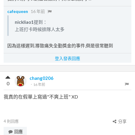
cafequeen
16 年前
nickliao1
提到：
上班打卡時候排隊人太多
因為這樣遲到,導致痛失全勤獎金的事件,倒是很常聽到
登入發表回應
chang0206
0
．
16 年前
我真的在假單上寫過"不爽上班" XD
4
則回應
分享
回應