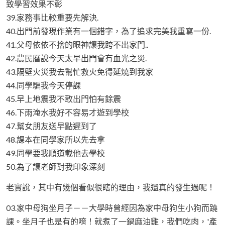
致學習效果不彰
39.家務事比較重要先解決.
40.出門前發現作業有一個錯字，為了追求完美我重寫一份.
41.父母依依不捨的眼神讓我跨不出家門..
42.農民曆說今天太早出門會有血光之災.
43.隔壁火災我去幫忙救火免得延燒到我家
44.同學騙我今天停課
45.早上地震我不敢出門怕有餘震
46.下雨淹水我好不容易才遊到學校
47.幫女朋友送早點遲到了
48.課本在同學家所以先去拿
49.同學要我順道載他去學校
50.為了讓老師對我印象深刻
老實說，其中有幾個看似很瞎的理由，我還真的發生過呢！
03.家中母狗坐月子－－大學時曾經因為家中母狗生小狗而蹺
課。坐月子也是有的唷！就煮了一鍋麻油雞，我們吃肉，'產