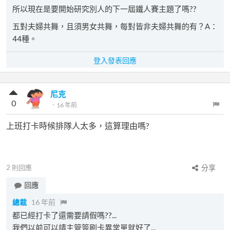
所以現在是要開始研究別人的下一屆鐵人賽主題了嗎??
五對夫婦共舞，且須男女共舞，每對皆非夫婦共舞的有？A：
44種。
登入發表回應
尼克
0
．
16 年前
上班打卡時候排隊人太多，這算理由嗎?
2
則回應
分享
回應
總裁
16 年前
都已經打卡了還需要請假嗎??...
我們以前可以請主管簽刷卡異常單就好了...