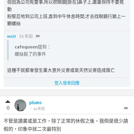
但因為公司有要事,所以把眼鏡[掛在]鼻子上,盡量保持不要晃
動
粉堅忍地到公司上班,直到中午休息時間,才去找眼鏡行鎖上一
顆螺絲
msit
16 年前
cafequeen
提到：
螺絲鬆了的事件
這種不就都會發生重大意外災害或是天然災害造成傷亡
登入發表回應
plums
0
．
16 年前
不管是讀書或是工作，除了正常的休假之後，我倒是很少請
假的，印象中就二次最特別