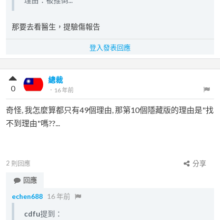
理由：被推倒...
那要去看醫生，提驗傷報告
登入發表回應
總裁
0
．
16 年前
奇怪, 我怎麼算都只有49個理由, 那第10個隱藏版的理由是"找
不到理由"嗎??...
2
則回應
分享
回應
echen688
16 年前
cdfu
提到：