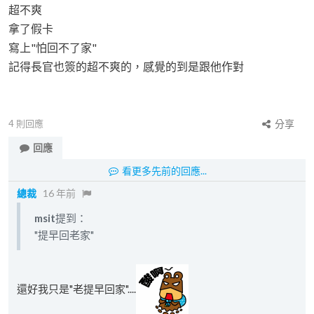
超不爽
拿了假卡
寫上"怕回不了家"
記得長官也簽的超不爽的，感覺的到是跟他作對
4
則回應
分享
回應
看更多先前的回應...
總裁
16 年前
msit
提到：
"提早回老家"
還好我只是"老提早回家"....