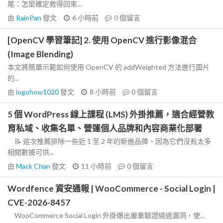
尾：怎麼確定救得回來...
由
RainPan
發文
6 小時前
0
個留言
[OpenCV 學習筆記] 2. 使用 OpenCV 進行影像混合
(Image Blending)
本文將簡單示範如何使用 OpenCV 的 addWeighted 方法進行圖片
的...
由
logohow1020
發文
8 小時前
0
個留言
5 個 WordPress 線上課程 (LMS) 外掛推薦，適合經營教
育私域、收集名單、營運個人品牌和內容商業化部署
📝 這次推薦排除一些近 1 至 2 年的新進品牌，因為它們沒有太多
相關數據可供...
由
Mack Chan
發文
11 小時前
0
個留言
Wordfence 資安通報 | WooCommerce - Social Login |
CVE-2026-8457
WooCommerce Social Login 外掛爆出嚴重驗證繞過漏洞，使...