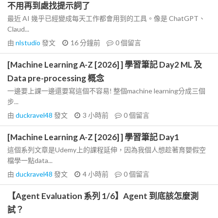
不用再到處找提示詞了
最近 AI 幾乎已經變成每天工作都會用到的工具。像是 ChatGPT、
Claud...
由
nlstudio
發文
16 分鐘前
0
個留言
[Machine Learning A-Z [2026] ] 學習筆記 Day2 ML 及
Data pre-processing 概念
一邊要上課一邊還要寫這個不容易! 整個machine learning分成三個
步...
由
duckravel48
發文
3 小時前
0
個留言
[Machine Learning A-Z [2026] ] 學習筆記 Day1
這個系列文章是Udemy上的課程延伸，因為我個人想趁著育嬰假空
檔學一點data...
由
duckravel48
發文
4 小時前
0
個留言
【Agent Evaluation 系列 1/6】Agent 到底該怎麼測
試？