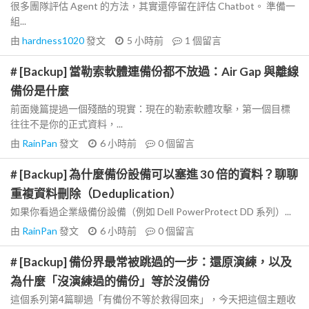
很多團隊評估 Agent 的方法，其實還停留在評估 Chatbot。 準備一
組...
由
hardness1020
發文
5 小時前
1
個留言
# [Backup] 當勒索軟體連備份都不放過：Air Gap 與離線
備份是什麼
前面幾篇提過一個殘酷的現實：現在的勒索軟體攻擊，第一個目標
往往不是你的正式資料，...
由
RainPan
發文
6 小時前
0
個留言
# [Backup] 為什麼備份設備可以塞進 30 倍的資料？聊聊
重複資料刪除（Deduplication）
如果你看過企業級備份設備（例如 Dell PowerProtect DD 系列）...
由
RainPan
發文
6 小時前
0
個留言
# [Backup] 備份界最常被跳過的一步：還原演練，以及
為什麼「沒演練過的備份」等於沒備份
這個系列第4篇聊過「有備份不等於救得回來」，今天把這個主題收