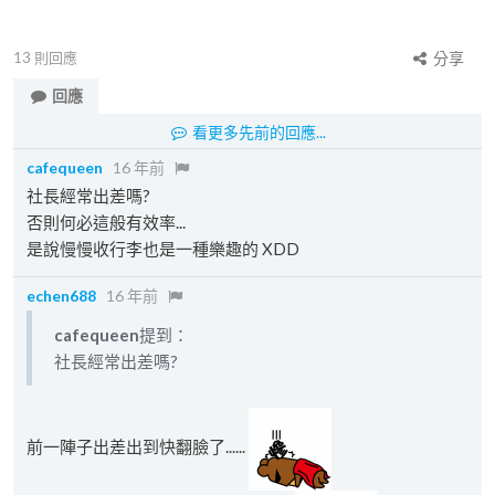
13
則回應
分享
回應
看更多先前的回應...
cafequeen
16 年前
社長經常出差嗎?
否則何必這般有效率...
是說慢慢收行李也是一種樂趣的 XDD
echen688
16 年前
cafequeen
提到：
社長經常出差嗎?
前一陣子出差出到快翻臉了......