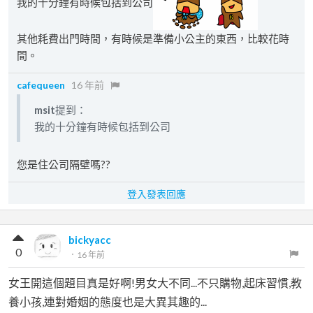
我的十分鐘有時候包括到公司
其他耗費出門時間，有時候是準備小公主的東西，比較花時
間。
cafequeen
16 年前
msit
提到：
我的十分鐘有時候包括到公司
您是住公司隔壁嗎??
登入發表回應
bickyacc
0
．
16 年前
女王開這個題目真是好啊!男女大不同...不只購物,起床習慣,教
養小孩,連對婚姻的態度也是大異其趣的...