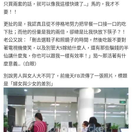
只買兩套的話，就可以像我這樣快速了...」馬的，我才不
要！！
更扯的是，我認真且從不停格地努力把早餐一口接一口的吃
下肚；而他的份量是我的兩倍，卻總是比我快放下筷子？！
老公又說：「刪去選鞋子和照鏡子的時間，然後吃飯不要對
著電視機傻笑，以及別管大S嫁給什麼人，還有那些騙錢的半
仙講什麼鬼，你也可以跟我一樣有效率！」笳～那活著有什
麼意義...（白眼）
別說男人與女人大不同了，前幾天FB流傳了一張照片，標題
是「婦女與少女的差別」