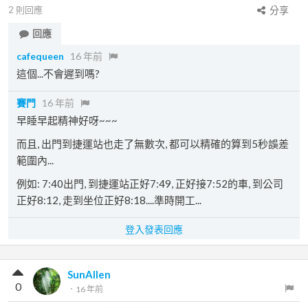
2
則回應
分享
回應
cafequeen
16 年前
這個...不會遲到嗎?
賽門
16 年前
早睡早起精神好呀~~~
而且, 出門到捷運站也走了無數次, 都可以精確的算到5秒誤差
範圍內...
例如: 7:40出門, 到捷運站正好7:49, 正好接7:52的車, 到公司
正好8:12, 走到坐位正好8:18....準時開工...
登入發表回應
SunAllen
0
．
16 年前