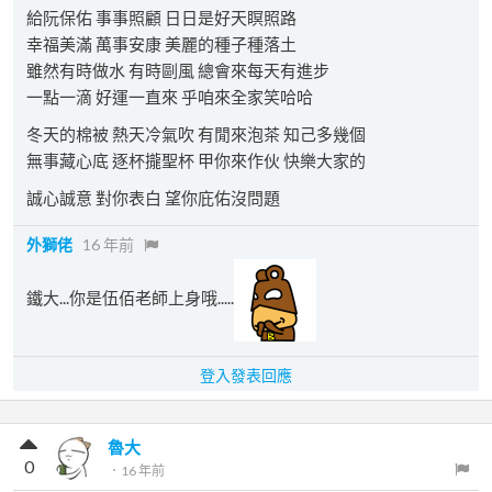
給阮保佑 事事照顧 日日是好天瞑照路
幸福美滿 萬事安康 美麗的種子種落土
雖然有時做水 有時剾風 總會來每天有進步
一點一滴 好運一直來 乎咱來全家笑哈哈
冬天的棉被 熱天冷氣吹 有閒來泡茶 知己多幾個
無事藏心底 逐杯攏聖杯 甲你來作伙 快樂大家的
誠心誠意 對你表白 望你庇佑沒問題
外獅佬
16 年前
鐵大...你是伍佰老師上身哦.....
登入發表回應
魯大
0
．
16 年前