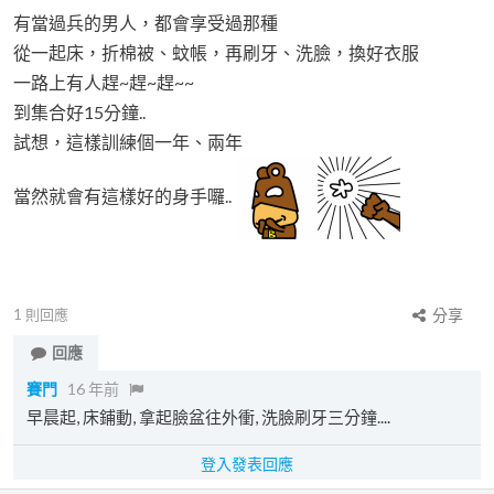
有當過兵的男人，都會享受過那種
從一起床，折棉被、蚊帳，再刷牙、洗臉，換好衣服
一路上有人趕~趕~趕~~
到集合好15分鐘..
試想，這樣訓練個一年、兩年
當然就會有這樣好的身手囉..
1
則回應
分享
回應
賽門
16 年前
早晨起, 床鋪動, 拿起臉盆往外衝, 洗臉刷牙三分鐘....
登入發表回應