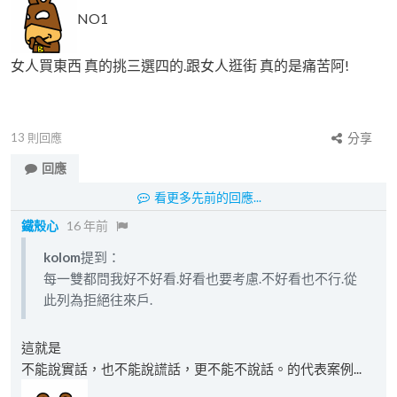
NO1
女人買東西 真的挑三選四的.跟女人逛街 真的是痛苦阿!
13
則回應
分享
回應
看更多先前的回應...
鐵殼心
16 年前
kolom
提到：
每一雙都問我好不好看.好看也要考慮.不好看也不行.從
此列為拒絕往來戶.
這就是
不能說實話，也不能說謊話，更不能不說話。的代表案例...