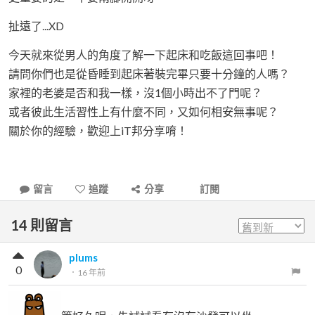
扯遠了...XD
今天就來從男人的角度了解一下起床和吃飯這回事吧！
請問你們也是從昏睡到起床著裝完畢只要十分鐘的人嗎？
家裡的老婆是否和我一樣，沒1個小時出不了門呢？
或者彼此生活習性上有什麼不同，又如何相安無事呢？
關於你的經驗，歡迎上iT邦分享唷！
留言
追蹤
分享
訂閱
14
則留言
plums
0
．
16 年前