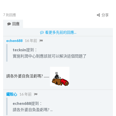
7
則回應
分享
回應
看更多先前的回應...
echen688
16 年前
tecksin
提到：
實施利潤中心制應該就可以解決這個問題了
請各外婆自負淫虧嗎? .......
鐵殼心
16 年前
echen688
提到：
請各外婆自負盈虧嗎? ...