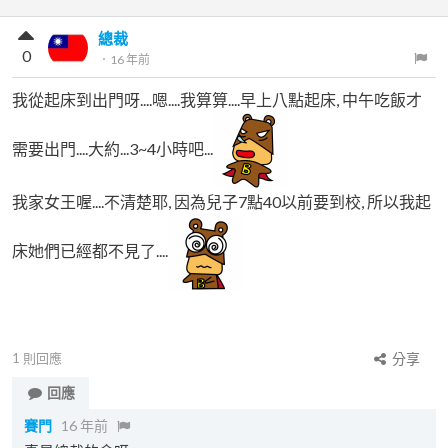
總裁
0
．
16 年前
我從起床到出門呀....嗯....我算算....早上八點起床, 中午吃飯才
需要出門....大約...3~4小時吧...
我家女王喔....不清楚耶, 因為兒子7點40以前要到校, 所以我起
床她們已經都不見了....
1
則回應
分享
回應
賽門
16 年前