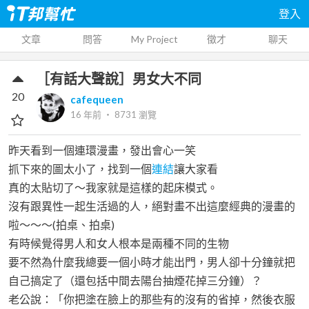
登入
文章
問答
My Project
徵才
聊天
［有話大聲說］男女大不同
20
cafequeen
16 年前
‧
8731
瀏覽
昨天看到一個連環漫畫，發出會心一笑
抓下來的圖太小了，找到一個
連結
讓大家看
真的太貼切了～我家就是這樣的起床模式。
沒有跟異性一起生活過的人，絕對畫不出這麼經典的漫畫的
啦～～～(拍桌、拍桌)
有時候覺得男人和女人根本是兩種不同的生物
要不然為什麼我總要一個小時才能出門，男人卻十分鐘就把
自己搞定了（還包括中間去陽台抽煙花掉三分鐘）？
老公說：「你把塗在臉上的那些有的沒有的省掉，然後衣服