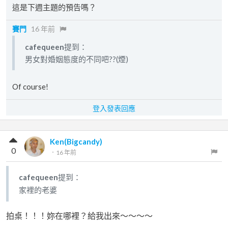
這是下週主題的預告嗎？
賽門
16 年前
cafequeen
提到：
男女對婚姻態度的不同吧??(煙)
Of course!
登入發表回應
Ken(Bigcandy)
0
．
16 年前
cafequeen
提到：
家裡的老婆
拍桌！！！妳在哪裡？給我出來～～～～