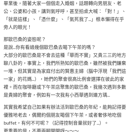
畢業後，隨著大家一個個走入婚姻，話題轉向男朋友、老
公、公婆和小孩，講到氣呼呼，甚至拍桌大喊：「對！」、
「就是這樣」、「憑什麼」、「氣死我了...」根本懶得在乎
旁人的眼光！
那歐巴桑的姿態呢？
是說...你有看過幾個歐巴桑去喝下午茶的嗎？
大部分的歐巴桑是不會去這種「華而不實」又貴三三的地方
聊八卦的，事實上，我們所熟知的歐巴桑，雖然被我們嫌棄
一堆，但其實是為家庭付出的賢惠主婦（腦中浮現「我們這
一家」的花媽...），她們的聚會很高比例會選擇在彼此的家
裡。而在咖啡廳或下午茶店聚集的歐巴桑，我幾次遇到多數
是貴婦的聚會，例如有一次我有小西華遇到連方瑀...
其實我希望自己如果有辦法活到歐巴桑的年紀，能夠記得要
優雅地老去，偶爾約個朋友喝個下午茶，或者奢侈地吃個
buffet，有何不可呢？（記得控制音量就好了...）。
更重要的是，不要兩腳開開呀～～～