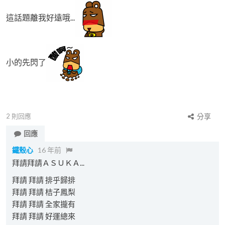
這話題離我好遠哦...
小的先閃了
2
則回應
分享
回應
鐵殼心
16 年前
拜請拜請ＡＳＵＫＡ...
拜請 拜請 排乎歸排
拜請 拜請 桔子鳳梨
拜請 拜請 全家攏有
拜請 拜請 好運總來