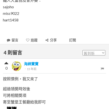
鐵人大富翁及會外賽：
sajoho
miss9022
hart1458
留言
追蹤
分享
訂閱
4
則留言
海綿寶寶
0
．
15 年前
按照慣例，我又來了
超過領奬時效後
可將相關奬項
寄至蟹堡王餐廳給我即可