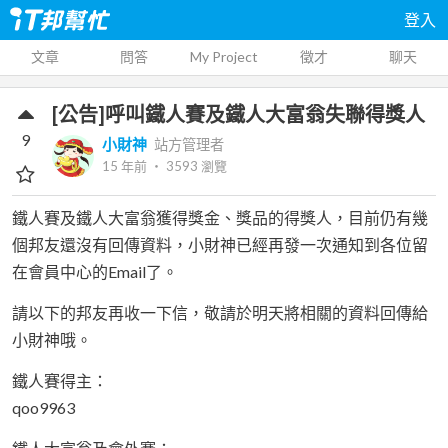
登入
文章
問答
My Project
徵才
聊天
[公告]呼叫鐵人賽及鐵人大富翁失聯得獎人
9
小財神
站方管理者
15 年前
‧
3593
瀏覽
鐵人賽及鐵人大富翁獲得獎金、獎品的得獎人，目前仍有幾
個邦友還沒有回傳資料，小財神已經再發一次通知到各位留
在會員中心的Email了。
請以下的邦友再收一下信，敬請於明天將相關的資料回傳給
小財神哦。
鐵人賽得主：
qoo9963