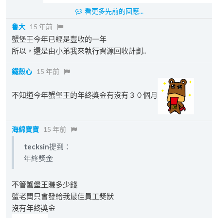
看更多先前的回應...
魯大
15 年前
蟹堡王今年已經是豐收的一年
所以，還是由小弟我來執行資源回收計劃..
鐵殼心
15 年前
不知道今年蟹堡王的年終獎金有沒有３０個月
海綿寶寶
15 年前
tecksin
提到：
年終獎金
不管蟹堡王賺多少錢
蟹老闆只會發給我最佳員工奬狀
沒有年終奬金