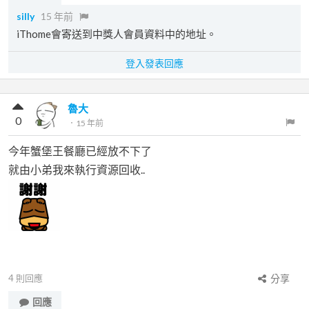
silly
15 年前
iThome會寄送到中獎人會員資料中的地址。
登入發表回應
魯大
0
．
15 年前
今年蟹堡王餐廳已經放不下了
就由小弟我來執行資源回收..
4
則回應
分享
回應