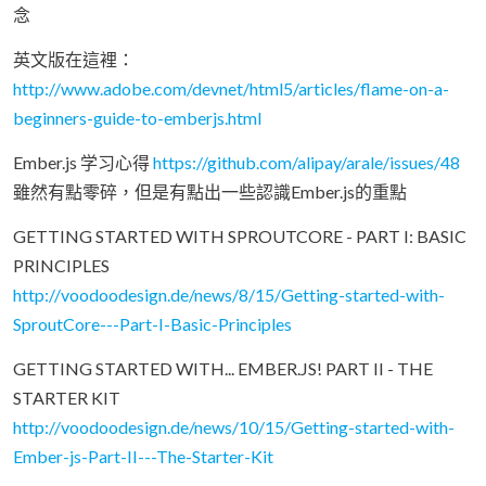
念
英文版在這裡：
http://www.adobe.com/devnet/html5/articles/flame-on-a-
beginners-guide-to-emberjs.html
Ember.js 学习心得
https://github.com/alipay/arale/issues/48
雖然有點零碎，但是有點出一些認識Ember.js的重點
GETTING STARTED WITH SPROUTCORE - PART I: BASIC
PRINCIPLES
http://voodoodesign.de/news/8/15/Getting-started-with-
SproutCore---Part-I-Basic-Principles
GETTING STARTED WITH... EMBER.JS! PART II - THE
STARTER KIT
http://voodoodesign.de/news/10/15/Getting-started-with-
Ember-js-Part-II---The-Starter-Kit