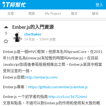
登入
文章
問答
My Project
徵才
聊天
Ember.js的入門資源
5
chetbaker
14 年前
‧
10964
瀏覽
Ember.js是一個MVC框架，他原本名叫SproutCore，在2011
年11月更名為Ember.js(有短暫的時間叫Amber.js)。在目前
JavaScript如雨後春筍般競相推出之際，Ember.js是其中相當
受到注意的一個。
Ember.js官網:
http://emberjs.com/
Ember.js專案：
https://github.com/emberjs/ember.js
Ember.js 一个初学者的指南
http://cs5.cn/1671.html
文章有點長，不過可以對Ember.js的作用和使用有大致的概