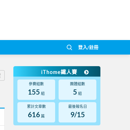
登入/註冊
iThome鐵人賽
蹤
參賽組數
團體組數
155
5
組
組
累計文章數
最後報名日
616
9/15
篇