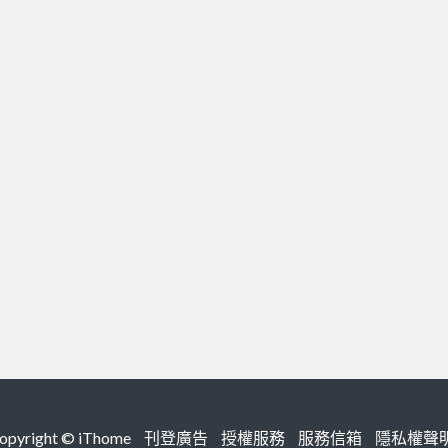
right ©
iThome
刊登廣告
授權服務
服務信箱
隱私權聲