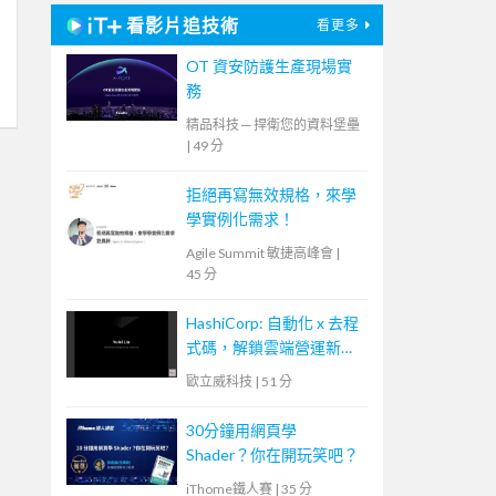
看影片追技術
看更多
OT 資安防護生產現場實
務
精品科技 ─ 捍衛您的資料堡壘
|
49 分
拒絕再寫無效規格，來學
學實例化需求！
Agile Summit 敏捷高峰會
|
45 分
HashiCorp: 自動化 x 去程
式碼，解鎖雲端營運新模
式
歐立威科技
|
51 分
30分鐘用網頁學
Shader？你在開玩笑吧？
iThome鐵人賽
|
35 分