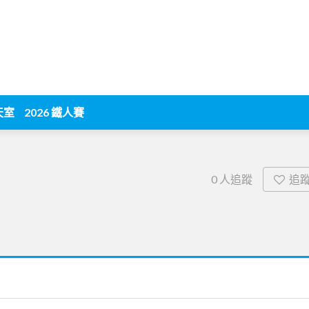
天室
2026 鐵人賽
追
0
人追蹤