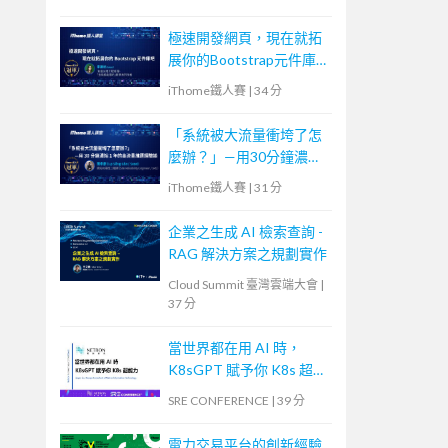
極速開發網頁，現在就拓
展你的Bootstrap元件庫
吧
iThome鐵人賽
|
34 分
「系統被大流量衝垮了怎
麼辦？」—用30分鐘濃縮
1年的高流量維運經驗談
iThome鐵人賽
|
31 分
企業之生成 AI 檢索查詢 -
RAG 解決方案之規劃實作
Cloud Summit 臺灣雲端大會
|
37 分
當世界都在用 AI 時，
K8sGPT 賦予你 K8s 超能
力
SRE CONFERENCE
|
39 分
電力交易平台的創新經驗