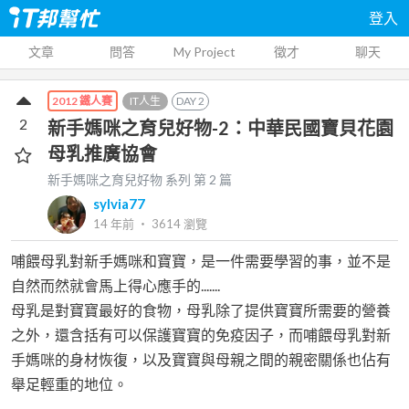
登入
文章
問答
My Project
徵才
聊天
IT人生
DAY
2
2012 鐵人賽
2
新手媽咪之育兒好物-2：中華民國寶貝花園
母乳推廣協會
新手媽咪之育兒好物
系列 第
2
篇
sylvia77
14 年前
‧
3614
瀏覽
哺餵母乳對新手媽咪和寶寶，是一件需要學習的事，並不是
自然而然就會馬上得心應手的.......
母乳是對寶寶最好的食物，母乳除了提供寶寶所需要的營養
之外，還含括有可以保護寶寶的免疫因子，而哺餵母乳對新
手媽咪的身材恢復，以及寶寶與母親之間的親密關係也佔有
舉足輕重的地位。