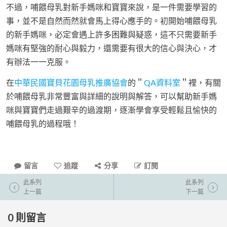
不過，哺餵母乳對新手媽咪和寶寶來說，是一件需要學習的
事，並不是自然而然就會馬上得心應手的。初開始哺餵母乳
的新手媽咪，必定會遇上許多困難與疑惑，這不只需要新手
媽咪有堅強的耐心與毅力，還需要有很大的信心與決心，才
有辦法一一克服。
在
中華民國寶貝花園母乳推廣協會
的＂
QA資料室
＂裡，有關
於哺餵母乳非常豐富與詳細的說明與解答，可以幫助新手媽
咪與寶寶們走過艱辛的過渡期，逐漸學會享受輕鬆且愉快的
哺餵母乳的過程哦！
留言
追蹤
分享
訂閱
此系列
此系列
上一篇
下一篇
0
則留言