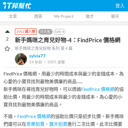
登入
文章
問答
My Project
徵才
聊天
IT人生
DAY
4
2012 鐵人賽
2
新手媽咪之育兒好物-4：FindPrice 價格網
新手媽咪之育兒好物
系列 第
4
篇
sylvia77
14 年前
‧
3095
瀏覽
FindPrice 價格網，用最少的時間成本與最少的金錢成本，為
心愛的小寶貝找到最物美價廉的商品.......
新手媽咪在尋找育兒好物時，可以透過
FindPrice 價格網
的協
助比價，用最少的時間成本與最少的金錢成本，為心愛的小
寶貝找到最物美價廉的商品。
不過，
FindPrice 價格網
的協助比價只是初步比價，新手媽咪
們還可以在
奇摩拍賣
、
露天拍賣
進行二次比價，此次比價要