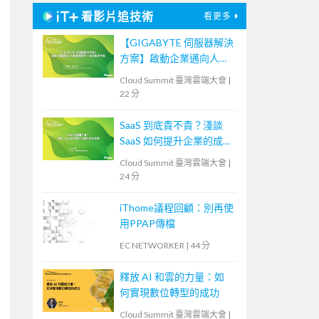
看影片追技術
看更多
【GIGABYTE 伺服器解決
方案】啟動企業邁向人工
智慧應用的一站式解決方
Cloud Summit 臺灣雲端大會
|
案
22 分
SaaS 到底貴不貴？淺談
SaaS 如何提升企業的成本
效益
Cloud Summit 臺灣雲端大會
|
24 分
iThome議程回顧：別再使
用PPAP傳檔
EC NETWORKER
|
44 分
釋放 AI 和雲的力量：如
何實現數位轉型的成功
Cloud Summit 臺灣雲端大會
|