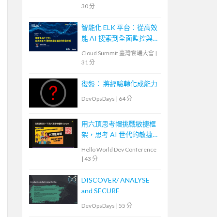
30 分
智能化 ELK 平台：從高效
能 AI 搜索到全面監控與
安全防護
Cloud Summit 臺灣雲端大會
|
31 分
復盤： 將經驗轉化成能力
DevOpsDays
|
64 分
用六頂思考帽挑戰敏捷框
架，思考 AI 世代的敏捷
未來
Hello World Dev Conference
|
43 分
DISCOVER/ ANALYSE
and SECURE
DevOpsDays
|
55 分