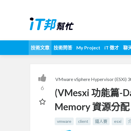
技術文章
技術問答
My Project
iT 徵才
聊
VMware vSphere Hypervisor (ES
6
(VMesxi 功能篇-Day
Memory 資源分配
vmware
client
鐵人賽
esxi