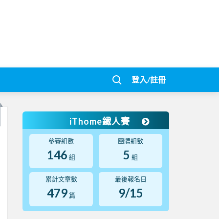
登入/註冊
iThome鐵人賽
參賽組數
團體組數
146
5
組
組
累計文章數
最後報名日
479
9/15
篇