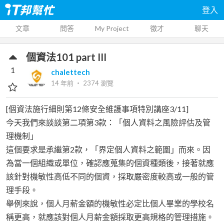
登入
文章
問答
My Project
徵才
聊天
個資法101 part III
1
chalettech
14 年前
‧
2374
瀏覽
[個資法施行細則第12條安全維護事項特別講座3/11]
今天我們來談談第二項第3款：「個人資料之風險評估及管
理機制」
這個要求是承繼第2款，「界定個人資料之範圍」而來。因
為當一個組織或單位，確認應蒐集的個資種類後，接著就應
該針對機敏性高低不同的個資，採取嚴密度較高或一般的管
理手段。
舉例來說，個人月薪金額的機敏性必定比個人畢業的學校名
稱更高，就應該對個人月薪金額採取更高規格的管理措施。